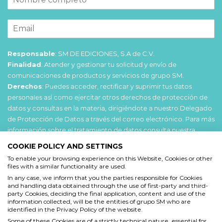
Responsable
: SM DE EDICIONES, S.A de C.V.
Finalidad
: Atender y gestionar tu solicitud y envío de
comunicaciones de productos y servicios de grupo SM.
Derechos
: Puedes acceder, rectificar y suprimir tus datos
personales así como ejercitar otros derechos de protección de
datos y consultas en la materia, dirigiéndote a nuestro Delegado
de Protección de Datos a través del correo electrónico. Para más
información sobre el tratamiento de datos consulta nuestra
Política de privacidad
.
COOKIE POLICY AND SETTINGS
To enable your browsing experience on this Website, Cookies or other
Acepto
files with a similar functionality are used.
He leído y acepto las
Condiciones de uso
y la
In any case, we inform that you the parties responsible for Cookies
and handling data obtained through the use of first-party and third-
Política de privacidad
party Cookies, deciding the final application, content and use of the
information collected, will be the entities of grupo SM who are
Acepto
identified in the Privacy Policy of the website.
Some of these Cookies are of a strictly technical nature, essential for