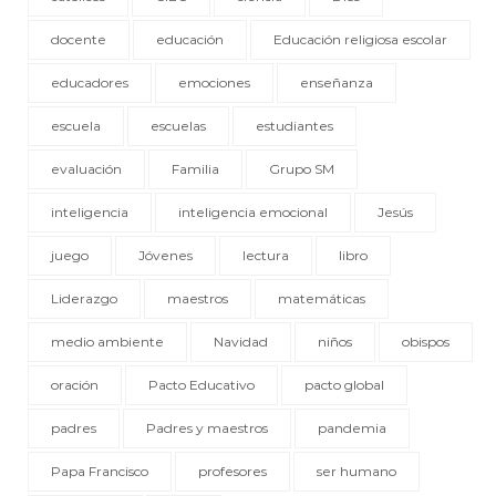
docente
educación
Educación religiosa escolar
educadores
emociones
enseñanza
escuela
escuelas
estudiantes
evaluación
Familia
Grupo SM
inteligencia
inteligencia emocional
Jesús
juego
Jóvenes
lectura
libro
Liderazgo
maestros
matemáticas
medio ambiente
Navidad
niños
obispos
oración
Pacto Educativo
pacto global
padres
Padres y maestros
pandemia
Papa Francisco
profesores
ser humano