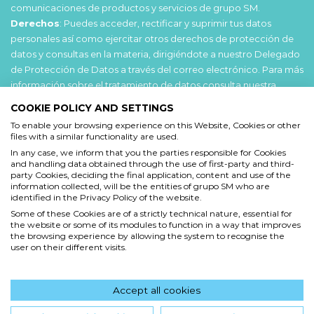
comunicaciones de productos y servicios de grupo SM.
Derechos
: Puedes acceder, rectificar y suprimir tus datos
personales así como ejercitar otros derechos de protección de
datos y consultas en la materia, dirigiéndote a nuestro Delegado
de Protección de Datos a través del correo electrónico. Para más
información sobre el tratamiento de datos consulta nuestra
Política de privacidad
.
COOKIE POLICY AND SETTINGS
To enable your browsing experience on this Website, Cookies or other
Acepto
files with a similar functionality are used.
He leído y acepto las
Condiciones de uso
y la
In any case, we inform that you the parties responsible for Cookies
and handling data obtained through the use of first-party and third-
Política de privacidad
party Cookies, deciding the final application, content and use of the
information collected, will be the entities of grupo SM who are
Acepto
identified in the Privacy Policy of the website.
Some of these Cookies are of a strictly technical nature, essential for
Deseo recibir comunicaciones comerciales de grupo SM
the website or some of its modules to function in a way that improves
the browsing experience by allowing the system to recognise the
user on their different visits.
Enviar
Accept all cookies
Hola! ¿en qué podemos ayudarte?