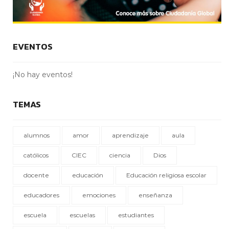
EVENTOS
¡No hay eventos!
TEMAS
alumnos
amor
aprendizaje
aula
católicos
CIEC
ciencia
Dios
docente
educación
Educación religiosa escolar
educadores
emociones
enseñanza
escuela
escuelas
estudiantes