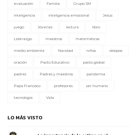
evaluación
Familia
Grupo SM
inteligencia
inteligencia emocional
Jesús
juego
Jóvenes
lectura
libro
Liderazgo
maestros
matemáticas
medio ambiente
Navidad
niños
obispos
oración
Pacto Educativo
pacto global
padres
Padres y maestros
pandemia
Papa Francisco
profesores
ser humano
tecnología
Vida
LO MÁS VISTO