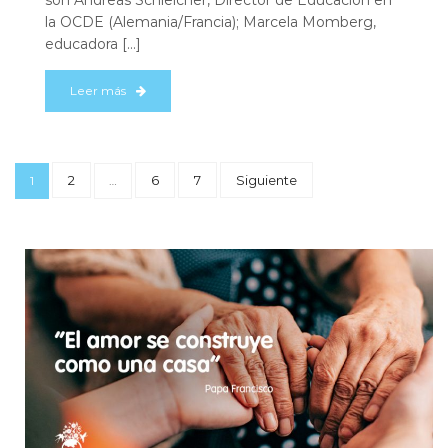
la OCDE (Alemania/Francia); Marcela Momberg,
educadora […]
Leer más
2
6
7
Siguiente
1
…