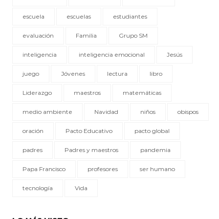
escuela
escuelas
estudiantes
evaluación
Familia
Grupo SM
inteligencia
inteligencia emocional
Jesús
juego
Jóvenes
lectura
libro
Liderazgo
maestros
matemáticas
medio ambiente
Navidad
niños
obispos
oración
Pacto Educativo
pacto global
padres
Padres y maestros
pandemia
Papa Francisco
profesores
ser humano
tecnología
Vida