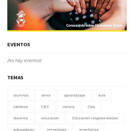
EVENTOS
¡No hay eventos!
TEMAS
alumnos
amor
aprendizaje
aula
católicos
CIEC
ciencia
Dios
docente
educación
Educación religiosa escolar
educadores
emociones
enseñanza