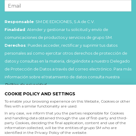
Responsable
: SM DE EDICIONES, S.A de C.V.
Finalidad
: Atender y gestionar tu solicitud y envío de
comunicaciones de productos y servicios de grupo SM.
Derechos
: Puedes acceder, rectificar y suprimir tus datos
personales así como ejercitar otros derechos de protección de
datos y consultas en la materia, dirigiéndote a nuestro Delegado
de Protección de Datos a través del correo electrónico. Para más
información sobre el tratamiento de datos consulta nuestra
Política de privacidad
.
COOKIE POLICY AND SETTINGS
Acepto
To enable your browsing experience on this Website, Cookies or other
files with a similar functionality are used.
He leído y acepto las
Condiciones de uso
y la
In any case, we inform that you the parties responsible for Cookies
Política de privacidad
and handling data obtained through the use of first-party and third-
party Cookies, deciding the final application, content and use of the
information collected, will be the entities of grupo SM who are
Acepto
identified in the Privacy Policy of the website.