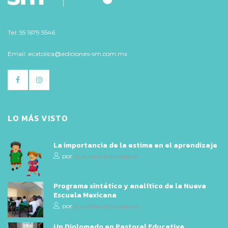
Tel: 55 1679 5546
Email: ecatolica@ediciones-sm.com.mx
LO MÁS VISTO
La importancia de la estima en el aprendizaje
por
Queridos Educadores
Programa sintético y analítico de la Nueva
Escuela Mexicana
por
Queridos Educadores
Un Diplomado en Pastoral Educativa