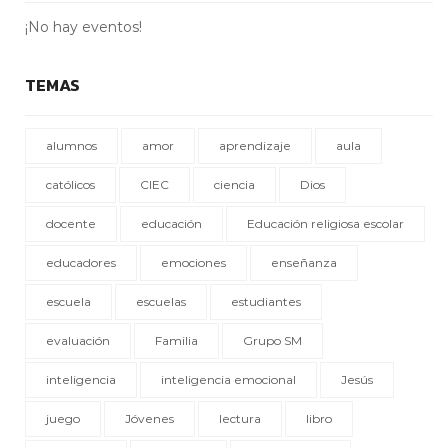
¡No hay eventos!
TEMAS
alumnos
amor
aprendizaje
aula
católicos
CIEC
ciencia
Dios
docente
educación
Educación religiosa escolar
educadores
emociones
enseñanza
escuela
escuelas
estudiantes
evaluación
Familia
Grupo SM
inteligencia
inteligencia emocional
Jesús
juego
Jóvenes
lectura
libro