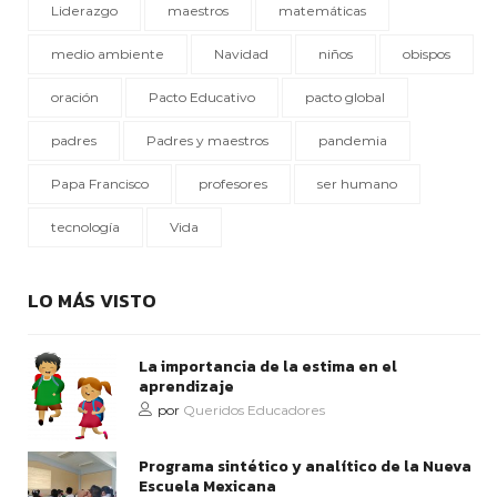
Liderazgo
maestros
matemáticas
medio ambiente
Navidad
niños
obispos
oración
Pacto Educativo
pacto global
padres
Padres y maestros
pandemia
Papa Francisco
profesores
ser humano
tecnología
Vida
LO MÁS VISTO
La importancia de la estima en el
aprendizaje
por
Queridos Educadores
Programa sintético y analítico de la Nueva
Escuela Mexicana