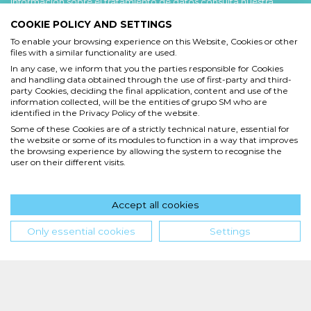
información sobre el tratamiento de datos consulta nuestra
Política de privacidad
.
COOKIE POLICY AND SETTINGS
To enable your browsing experience on this Website, Cookies or other
Acepto
files with a similar functionality are used.
He leído y acepto las
Condiciones de uso
y la
In any case, we inform that you the parties responsible for Cookies
and handling data obtained through the use of first-party and third-
Política de privacidad
party Cookies, deciding the final application, content and use of the
information collected, will be the entities of grupo SM who are
Acepto
identified in the Privacy Policy of the website.
Some of these Cookies are of a strictly technical nature, essential for
Deseo recibir comunicaciones comerciales de grupo SM
the website or some of its modules to function in a way that improves
the browsing experience by allowing the system to recognise the
user on their different visits.
Enviar
Accept all cookies
Hola! ¿en qué podemos ayudarte?
Only essential cookies
Settings
INICIO
QUIENES SOMOS
POLÍTICA DE PRIVACIDAD
CONDICIONES DE USO
POLÍTICA DE COOKIES
SM de Ediciones S.A. de C.V. | PPC Editorial