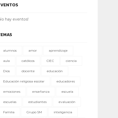
EVENTOS
No hay eventos!
TEMAS
alumnos
amor
aprendizaje
aula
católicos
CIEC
ciencia
Dios
docente
educación
Educación religiosa escolar
educadores
emociones
enseñanza
escuela
escuelas
estudiantes
evaluación
Familia
Grupo SM
inteligencia