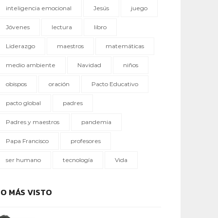
inteligencia emocional
Jesús
juego
Jóvenes
lectura
libro
Liderazgo
maestros
matemáticas
medio ambiente
Navidad
niños
obispos
oración
Pacto Educativo
pacto global
padres
Padres y maestros
pandemia
Papa Francisco
profesores
ser humano
tecnología
Vida
LO MÁS VISTO