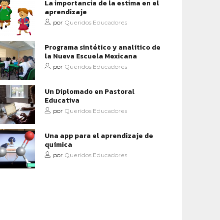
La importancia de la estima en el
aprendizaje
por
Queridos Educadores
Programa sintético y analítico de
la Nueva Escuela Mexicana
por
Queridos Educadores
Un Diplomado en Pastoral
Educativa
por
Queridos Educadores
Una app para el aprendizaje de
química
por
Queridos Educadores