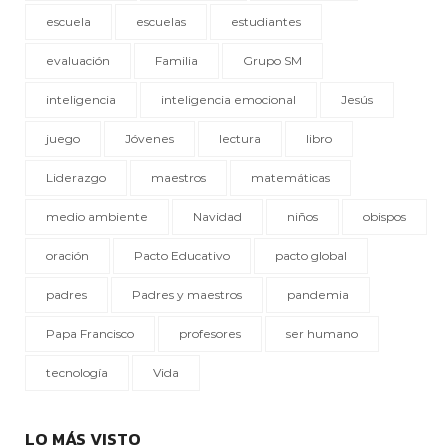
escuela
escuelas
estudiantes
evaluación
Familia
Grupo SM
inteligencia
inteligencia emocional
Jesús
juego
Jóvenes
lectura
libro
Liderazgo
maestros
matemáticas
medio ambiente
Navidad
niños
obispos
oración
Pacto Educativo
pacto global
padres
Padres y maestros
pandemia
Papa Francisco
profesores
ser humano
tecnología
Vida
LO MÁS VISTO