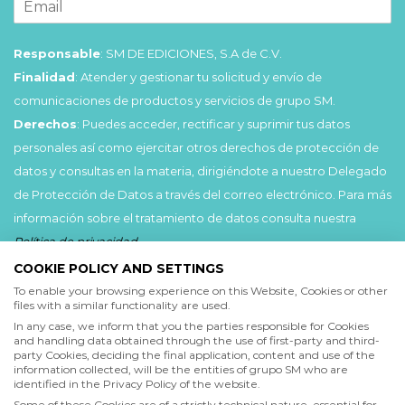
Responsable
: SM DE EDICIONES, S.A de C.V.
Finalidad
: Atender y gestionar tu solicitud y envío de
comunicaciones de productos y servicios de grupo SM.
Derechos
: Puedes acceder, rectificar y suprimir tus datos
personales así como ejercitar otros derechos de protección de
datos y consultas en la materia, dirigiéndote a nuestro Delegado
de Protección de Datos a través del correo electrónico. Para más
información sobre el tratamiento de datos consulta nuestra
Política de privacidad
.
COOKIE POLICY AND SETTINGS
Acepto
To enable your browsing experience on this Website, Cookies or other
files with a similar functionality are used.
He leído y acepto las
Condiciones de uso
y la
In any case, we inform that you the parties responsible for Cookies
Política de privacidad
and handling data obtained through the use of first-party and third-
party Cookies, deciding the final application, content and use of the
information collected, will be the entities of grupo SM who are
Acepto
identified in the Privacy Policy of the website.
Deseo recibir comunicaciones comerciales de grupo SM
Some of these Cookies are of a strictly technical nature, essential for