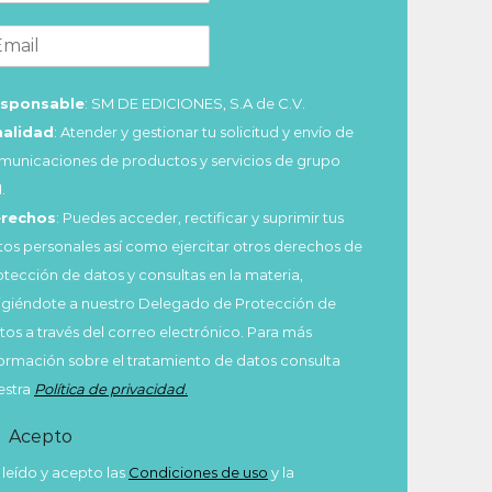
sponsable
: SM DE EDICIONES, S.A de C.V.
nalidad
: Atender y gestionar tu solicitud y envío de
municaciones de productos y servicios de grupo
.
rechos
: Puedes acceder, rectificar y suprimir tus
tos personales así como ejercitar otros derechos de
otección de datos y consultas en la materia,
rigiéndote a nuestro Delegado de Protección de
tos a través del correo electrónico. Para más
formación sobre el tratamiento de datos consulta
estra
Política de privacidad
.
Acepto
 leído y acepto las
Condiciones de uso
y la