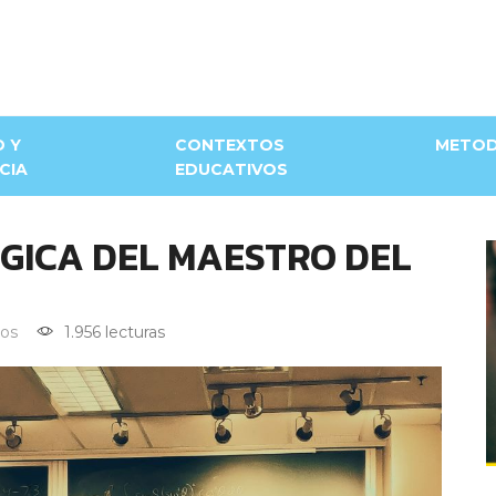
D Y
CONTEXTOS
METOD
CIA
EDUCATIVOS
GICA DEL MAESTRO DEL
os
1.956 lecturas