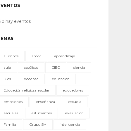
EVENTOS
No hay eventos!
TEMAS
alumnos
amor
aprendizaje
aula
católicos
CIEC
ciencia
Dios
docente
educación
Educación religiosa escolar
educadores
emociones
enseñanza
escuela
escuelas
estudiantes
evaluación
Familia
Grupo SM
inteligencia