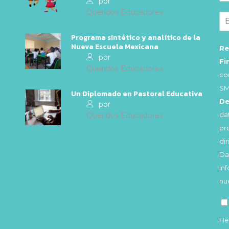
por
Queridos Educadores
Programa sintético y analítico de la
Nueva Escuela Mexicana
Re
por
Fi
Queridos Educadores
co
SM
Un Diplomado en Pastoral Educativa
De
por
da
Queridos Educadores
pr
di
Da
in
nu
He