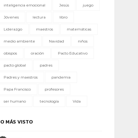
inteligencia emocional
Jesús
juego
Jóvenes
lectura
libro
Liderazgo
maestros
matemáticas
medio ambiente
Navidad
niños
obispos
oración
Pacto Educativo
pacto global
padres
Padres y maestros
pandemia
Papa Francisco
profesores
ser humano
tecnología
Vida
LO MÁS VISTO