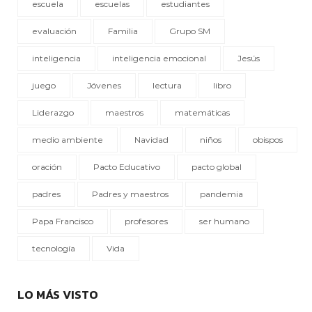
escuela
escuelas
estudiantes
evaluación
Familia
Grupo SM
inteligencia
inteligencia emocional
Jesús
juego
Jóvenes
lectura
libro
Liderazgo
maestros
matemáticas
medio ambiente
Navidad
niños
obispos
oración
Pacto Educativo
pacto global
padres
Padres y maestros
pandemia
Papa Francisco
profesores
ser humano
tecnología
Vida
LO MÁS VISTO