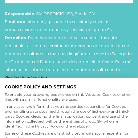
Responsable
: SM DE EDICIONES, S.A de C.V.
Finalidad
: Atender y gestionar tu solicitud y envío de
comunicaciones de productos y servicios de grupo SM.
Derechos
: Puedes acceder, rectificar y suprimir tus datos
personales así como ejercitar otros derechos de protección de
datos y consultas en la materia, dirigiéndote a nuestro Delegado
de Protección de Datos a través del correo electrónico. Para más
información sobre el tratamiento de datos consulta nuestra
Política de privacidad
.
COOKIE POLICY AND SETTINGS
Acepto
To enable your browsing experience on this Website, Cookies or other
files with a similar functionality are used.
He leído y acepto las
Condiciones de uso
y la
In any case, we inform that you the parties responsible for Cookies
Política de privacidad
and handling data obtained through the use of first-party and third-
party Cookies, deciding the final application, content and use of the
information collected, will be the entities of grupo SM who are
Acepto
identified in the Privacy Policy of the website.
Deseo recibir comunicaciones comerciales de grupo SM
Some of these Cookies are of a strictly technical nature, essential for