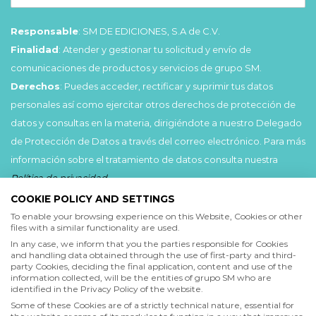
Responsable
: SM DE EDICIONES, S.A de C.V.
Finalidad
: Atender y gestionar tu solicitud y envío de
comunicaciones de productos y servicios de grupo SM.
Derechos
: Puedes acceder, rectificar y suprimir tus datos
personales así como ejercitar otros derechos de protección de
datos y consultas en la materia, dirigiéndote a nuestro Delegado
de Protección de Datos a través del correo electrónico. Para más
información sobre el tratamiento de datos consulta nuestra
Política de privacidad
.
COOKIE POLICY AND SETTINGS
Acepto
To enable your browsing experience on this Website, Cookies or other
files with a similar functionality are used.
He leído y acepto las
Condiciones de uso
y la
In any case, we inform that you the parties responsible for Cookies
Política de privacidad
and handling data obtained through the use of first-party and third-
party Cookies, deciding the final application, content and use of the
information collected, will be the entities of grupo SM who are
Acepto
identified in the Privacy Policy of the website.
Deseo recibir comunicaciones comerciales de grupo SM
Some of these Cookies are of a strictly technical nature, essential for