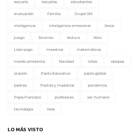
escuela
escuelas
estudiantes
evaluación
Familia
Grupo SM
inteligencia
inteligencia emocional
Jesús
juego
Jóvenes
lectura
libro
Liderazgo
maestros
matemáticas
medio ambiente
Navidad
niños
obispos
oración
Pacto Educativo
pacto global
padres
Padres y maestros
pandemia
Papa Francisco
profesores
ser humano
tecnología
Vida
LO MÁS VISTO