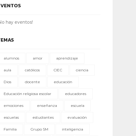
EVENTOS
No hay eventos!
TEMAS
alumnos
amor
aprendizaje
aula
católicos
CIEC
ciencia
Dios
docente
educación
Educación religiosa escolar
educadores
emociones
enseñanza
escuela
escuelas
estudiantes
evaluación
Familia
Grupo SM
inteligencia