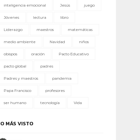
inteligencia emocional
Jesús
juego
Jóvenes
lectura
libro
Liderazgo
maestros
matemáticas
medio ambiente
Navidad
niños
obispos
oración
Pacto Educativo
pacto global
padres
Padres y maestros
pandemia
Papa Francisco
profesores
ser humano
tecnología
Vida
LO MÁS VISTO