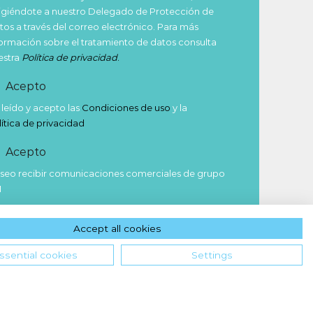
rigiéndote a nuestro Delegado de Protección de
tos a través del correo electrónico. Para más
formación sobre el tratamiento de datos consulta
estra
Política de privacidad
.
Acepto
 leído y acepto las
Condiciones de uso
y la
lítica de privacidad
Acepto
seo recibir comunicaciones comerciales de grupo
M
Enviar
Accept all cookies
ssential cookies
Settings