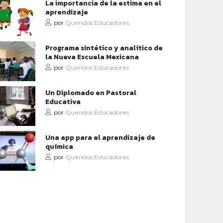
La importancia de la estima en el
aprendizaje
por
Queridos Educadores
Programa sintético y analítico de
la Nueva Escuela Mexicana
por
Queridos Educadores
Un Diplomado en Pastoral
Educativa
por
Queridos Educadores
Una app para el aprendizaje de
química
por
Queridos Educadores