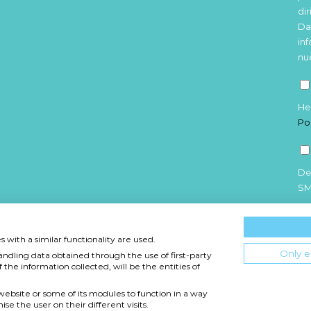
di
Da
in
nu
He
Po
De
S
 with a similar functionality are used.
Only e
andling data obtained through the use of first-party
 the information collected, will be the entities of
 website or some of its modules to function in a way
DAD
CONDICIONES DE USO
POLÍTICA DE COOKIES
e the user on their different visits.