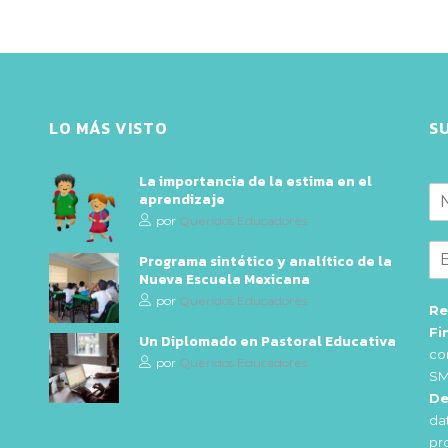
LO MÁS VISTO
S
La importancia de la estima en el
aprendizaje
por
Queridos Educadores
Programa sintético y analítico de la
Nueva Escuela Mexicana
por
Queridos Educadores
Re
Fi
Un Diplomado en Pastoral Educativa
co
por
Queridos Educadores
SM
De
da
pr