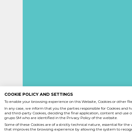
COOKIE POLICY AND SETTINGS
To enable your browsing experience on this Website, Cookies or other files
In any case, we inform that you the parties responsible for Cookies and h
and third-party Cookies, deciding the final application, content and use of
grupo SM who are identified in the Privacy Policy of the website.
Some of these Cookies are of a strictly technical nature, essential for the
INICIO
QUIENES SOMOS
POLÍTICA DE PRIVACI
that improves the browsing experience by allowing the system to recognis