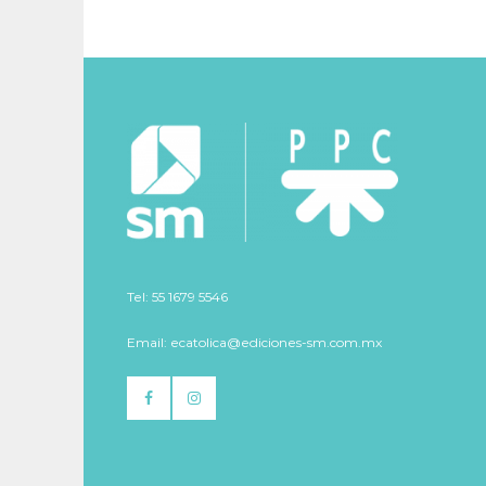
Tel: 55 1679 5546
Email: ecatolica@ediciones-sm.com.mx