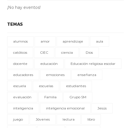
¡No hay eventos!
TEMAS
alumnos
amor
aprendizaje
aula
católicos
CIEC
ciencia
Dios
docente
educación
Educación religiosa escolar
educadores
emociones
enseñanza
escuela
escuelas
estudiantes
evaluación
Familia
Grupo SM
inteligencia
inteligencia emocional
Jesús
juego
Jóvenes
lectura
libro