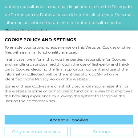
datos y consultas en la materia, dirigiéndote a nuestro Delegado
de Protección de Datos a través del correo electrónico. Para más
información sobre el tratamiento de datos consulta nuestra
Política de privacidad
.
COOKIE POLICY AND SETTINGS
Acepto
To enable your browsing experience on this Website, Cookies or other
files with a similar functionality are used.
He leído y acepto las
Condiciones de uso
y la
In any case, we inform that you the parties responsible for Cookies
Política de privacidad
and handling data obtained through the use of first-party and third-
party Cookies, deciding the final application, content and use of the
information collected, will be the entities of grupo SM who are
Acepto
identified in the Privacy Policy of the website.
Deseo recibir comunicaciones comerciales de grupo SM
Some of these Cookies are of a strictly technical nature, essential for
the website or some of its modules to function in a way that improves
the browsing experience by allowing the system to recognise the
user on their different visits.
Enviar
Accept all cookies
Hola! ¿en qué podemos ayudarte?
Only essential cookies
Settings
INICIO
QUIENES SOMOS
POLÍTICA DE PRIVACIDAD