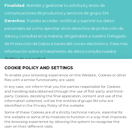
Finalidad
: Atender y gestionar tu solicitud y envío de
comunicaciones de productos y servicios de grupo SM.
Derechos
: Puedes acceder, rectificar y suprimir tus datos
personales así como ejercitar otros derechos de protección de
datos y consultas en la materia, dirigiéndote a nuestro Delegado
de Protección de Datos a través del correo electrónico. Para más
información sobre el tratamiento de datos consulta nuestra
Política de privacidad
.
COOKIE POLICY AND SETTINGS
Acepto
To enable your browsing experience on this Website, Cookies or other
files with a similar functionality are used.
He leído y acepto las
Condiciones de uso
y la
In any case, we inform that you the parties responsible for Cookies
Política de privacidad
and handling data obtained through the use of first-party and third-
party Cookies, deciding the final application, content and use of the
information collected, will be the entities of grupo SM who are
Acepto
identified in the Privacy Policy of the website.
Deseo recibir comunicaciones comerciales de grupo SM
Some of these Cookies are of a strictly technical nature, essential for
the website or some of its modules to function in a way that improves
the browsing experience by allowing the system to recognise the
user on their different visits.
Enviar