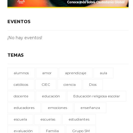
EVENTOS
¡No hay eventos!
TEMAS
alumnos
amor
aprendizaje
aula
católicos
CIEC
ciencia
Dios
docente
educación
Educación religiosa escolar
educadores
emociones
enseñanza
escuela
escuelas
estudiantes
evaluación
Familia
Grupo SM