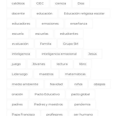
católicos
CIEC
ciencia
Dios
docente
educación
Educación religiosa escolar
educadores
emociones
enseñanza
escuela
escuelas
estudiantes
evaluación
Familia
Grupo SM
inteligencia
inteligencia emocional
Jesús
juego
Jóvenes
lectura
libro
Liderazgo
maestros
matemáticas
medio ambiente
Navidad
niños
obispos
oración
Pacto Educativo
pacto global
padres
Padres y maestros
pandemia
Papa Francisco
profesores
ser humano