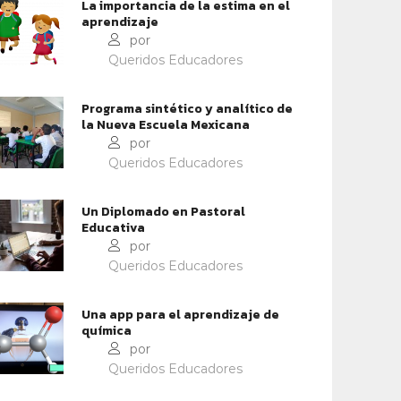
La importancia de la estima en el
aprendizaje
por
CONTEXTOS EDUCATIVOS
IDENTIDAD Y PERTENENCIA
Queridos Educadores
BILIDADES PARA EL
«SEGUIR TOCANDO EL
Programa sintético y analítico de
UTURO
CORAZÓN DE LOS ALUMNOS
la Nueva Escuela Mexicana
por
Queridos Educadores
Un Diplomado en Pastoral
Educativa
por
Queridos Educadores
Una app para el aprendizaje de
química
por
Queridos Educadores