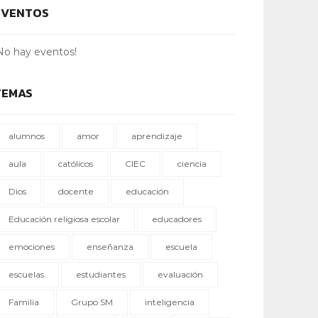
EVENTOS
No hay eventos!
TEMAS
alumnos
amor
aprendizaje
aula
católicos
CIEC
ciencia
Dios
docente
educación
Educación religiosa escolar
educadores
emociones
enseñanza
escuela
escuelas
estudiantes
evaluación
Familia
Grupo SM
inteligencia