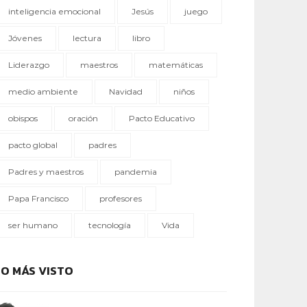
inteligencia emocional
Jesús
juego
Jóvenes
lectura
libro
Liderazgo
maestros
matemáticas
medio ambiente
Navidad
niños
obispos
oración
Pacto Educativo
pacto global
padres
Padres y maestros
pandemia
Papa Francisco
profesores
ser humano
tecnología
Vida
LO MÁS VISTO