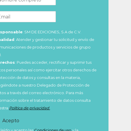
sponsable
: SM DE EDICIONES, S.A de C.V.
nalidad
: Atender y gestionar tu solicitud y envío de
municaciones de productos y servicios de grupo
.
rechos
: Puedes acceder, rectificar y suprimir tus
tos personales así como ejercitar otros derechos de
otección de datos y consultas en la materia,
rigiéndote a nuestro Delegado de Protección de
tos a través del correo electrónico. Para más
formación sobre el tratamiento de datos consulta
estra
Política de privacidad
.
Acepto
 leído y acepto las
Condiciones de uso
y la