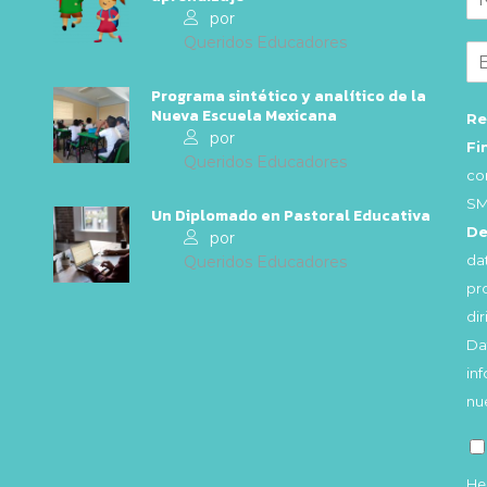
por
Queridos Educadores
Programa sintético y analítico de la
Nueva Escuela Mexicana
Re
por
Fi
Queridos Educadores
co
SM
Un Diplomado en Pastoral Educativa
De
por
da
Queridos Educadores
pr
di
Da
in
nu
He