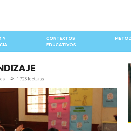
D Y
CONTEXTOS
METOD
CIA
EDUCATIVOS
NDIZAJE
os
1.723 lecturas