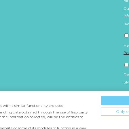
di
Da
in
nu
He
Po
De
S
 with a similar functionality are used.
Only e
andling data obtained through the use of first-party
 the information collected, will be the entities of
 website or some of its modules to function in a way