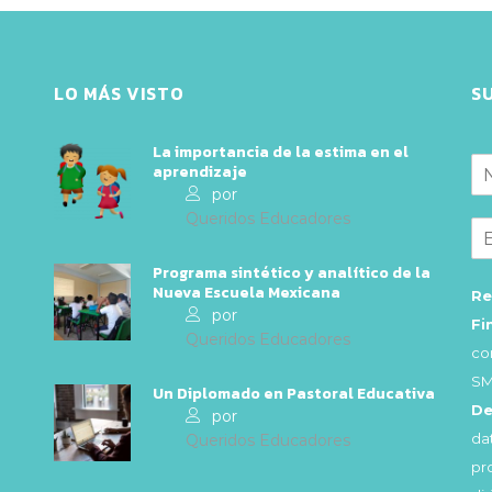
LO MÁS VISTO
S
La importancia de la estima en el
aprendizaje
por
Queridos Educadores
Programa sintético y analítico de la
Nueva Escuela Mexicana
Re
por
Fi
Queridos Educadores
co
SM
Un Diplomado en Pastoral Educativa
De
por
da
Queridos Educadores
pr