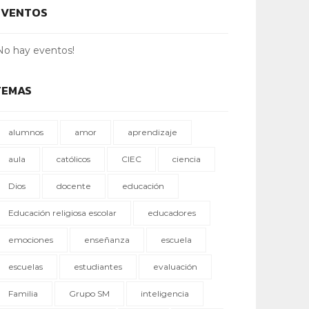
EVENTOS
No hay eventos!
TEMAS
alumnos
amor
aprendizaje
aula
católicos
CIEC
ciencia
Dios
docente
educación
Educación religiosa escolar
educadores
emociones
enseñanza
escuela
escuelas
estudiantes
evaluación
Familia
Grupo SM
inteligencia