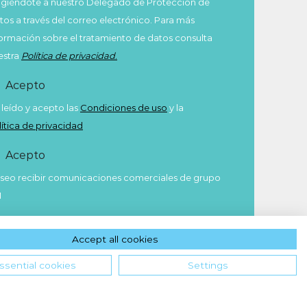
rigiéndote a nuestro Delegado de Protección de
tos a través del correo electrónico. Para más
formación sobre el tratamiento de datos consulta
estra
Política de privacidad
.
Acepto
 leído y acepto las
Condiciones de uso
y la
lítica de privacidad
Acepto
seo recibir comunicaciones comerciales de grupo
M
Enviar
Accept all cookies
ssential cookies
Settings
Hola! ¿en qué podemos ayudarte?