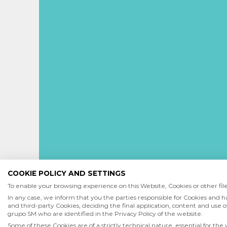
COOKIE POLICY AND SETTINGS
To enable your browsing experience on this Website, Cookies or other files
In any case, we inform that you the parties responsible for Cookies and h
and third-party Cookies, deciding the final application, content and use of
grupo SM who are identified in the Privacy Policy of the website.
Some of these Cookies are of a strictly technical nature, essential for the