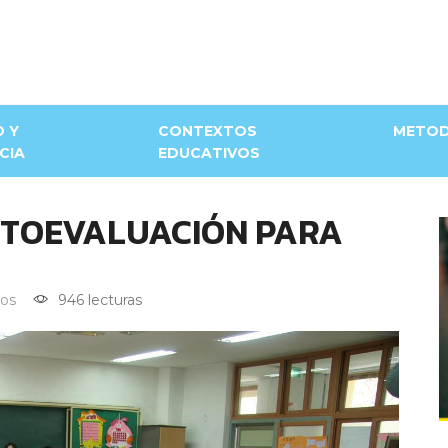
D Y
CONTEXTOS
METOD
CIA
EDUCATIVOS
UTOEVALUACIÓN PARA
os
946 lecturas