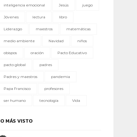
inteligencia emocional
Jesús
juego
Jóvenes
lectura
libro
Liderazgo
maestros
matemáticas
medio ambiente
Navidad
niños
obispos
oración
Pacto Educativo
pacto global
padres
Padres y maestros
pandemia
Papa Francisco
profesores
ser humano
tecnología
Vida
LO MÁS VISTO