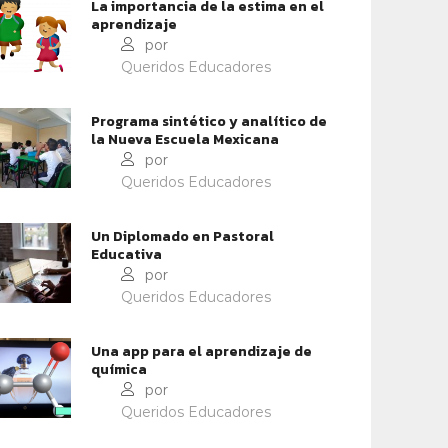
La importancia de la estima en el
aprendizaje
por
Queridos Educadores
Programa sintético y analítico de
la Nueva Escuela Mexicana
por
Queridos Educadores
METODOLOGÍAS
CONTEXTOS EDUCATIVOS
Un Diplomado en Pastoral
Educativa
RIOSIDAD Y APRENDIZAJE
COMPETENCIAS DEL FUTUR
por
Queridos Educadores
Una app para el aprendizaje de
química
por
Queridos Educadores