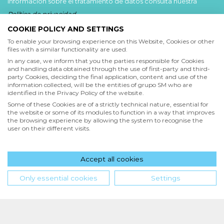
información sobre el tratamiento de datos consulta nuestra
Política de privacidad
.
COOKIE POLICY AND SETTINGS
Acepto
To enable your browsing experience on this Website, Cookies or other
files with a similar functionality are used.
He leído y acepto las
Condiciones de uso
y la
In any case, we inform that you the parties responsible for Cookies
Política de privacidad
and handling data obtained through the use of first-party and third-
party Cookies, deciding the final application, content and use of the
information collected, will be the entities of grupo SM who are
Acepto
identified in the Privacy Policy of the website.
Deseo recibir comunicaciones comerciales de grupo SM
Some of these Cookies are of a strictly technical nature, essential for
the website or some of its modules to function in a way that improves
the browsing experience by allowing the system to recognise the
user on their different visits.
Enviar
Accept all cookies
Hola! ¿en qué podemos ayudarte?
Only essential cookies
Settings
INICIO
QUIENES SOMOS
POLÍTICA DE PRIVACIDAD
CONDICIONES DE USO
POLÍTICA DE COOKIES
SM de Ediciones S.A. de C.V. | PPC Editorial