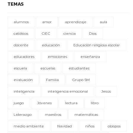
TEMAS
alumnos
amor
aprendizaje
aula
católicos
CIEC
ciencia
Dios
docente
educación
Educación religiosa escolar
educadores
emociones
enseñanza
escuela
escuelas
estudiantes
evaluación
Familia
Grupo SM
inteligencia
inteligencia emocional
Jesús
juego
Jóvenes
lectura
libro
Liderazgo
maestros
matemáticas
medio ambiente
Navidad
niños
obispos