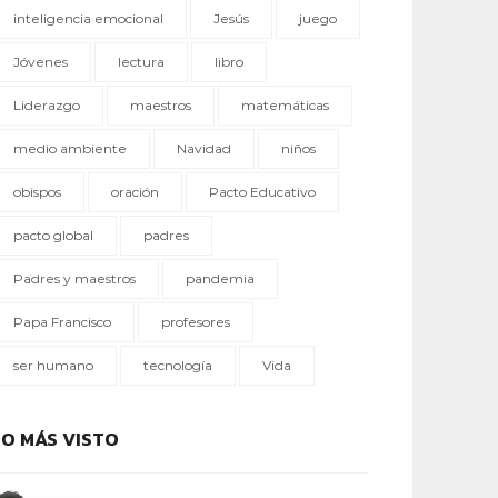
inteligencia emocional
Jesús
juego
Jóvenes
lectura
libro
Liderazgo
maestros
matemáticas
medio ambiente
Navidad
niños
obispos
oración
Pacto Educativo
pacto global
padres
Padres y maestros
pandemia
Papa Francisco
profesores
ser humano
tecnología
Vida
LO MÁS VISTO