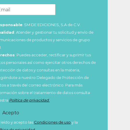
sponsable
: SM DE EDICIONES, S.A de C.V.
nalidad
: Atender y gestionar tu solicitud y envío de
municaciones de productos y servicios de grupo
.
rechos
: Puedes acceder, rectificar y suprimir tus
tos personales así como ejercitar otros derechos de
otección de datos y consultas en la materia,
rigiéndote a nuestro Delegado de Protección de
tos a través del correo electrónico. Para más
formación sobre el tratamiento de datos consulta
estra
Política de privacidad
.
Acepto
 leído y acepto las
Condiciones de uso
y la
lítica de privacidad