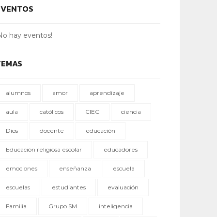
EVENTOS
No hay eventos!
TEMAS
alumnos
amor
aprendizaje
aula
católicos
CIEC
ciencia
Dios
docente
educación
Educación religiosa escolar
educadores
emociones
enseñanza
escuela
escuelas
estudiantes
evaluación
Familia
Grupo SM
inteligencia