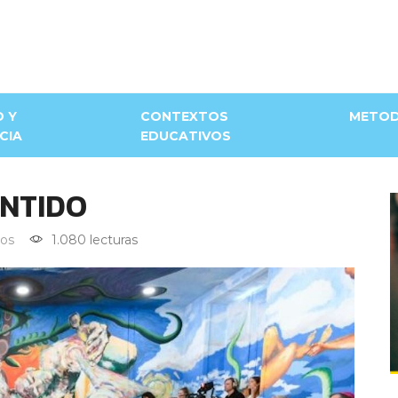
D Y
CONTEXTOS
METOD
CIA
EDUCATIVOS
ENTIDO
os
1.080 lecturas