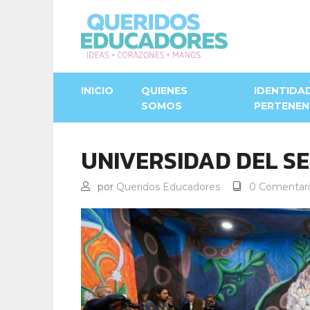
INICIO
QUIENES
IDENTIDA
SOMOS
PERTENEN
UNIVERSIDAD DEL S
por
Queridos Educadores
0 Comentari