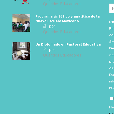
Queridos Educadores
Programa sintético y analítico de la
Nueva Escuela Mexicana
Re
por
Fi
Queridos Educadores
co
SM
Un Diplomado en Pastoral Educativa
De
por
da
Queridos Educadores
pr
di
Da
in
nu
He
Po