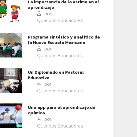
La importancia de la estima en el
aprendizaje
IDENTIDAD Y PERTENENCIA
IDENTIDAD Y PERTENENCIA
por
Queridos Educadores
OFESORES: PORTADORES
CIEC: UNA ESCUELA
 ESPERANZA
CATÓLICA QUE INSPIRE Y
Programa sintético y analítico de
TRANSFORME
la Nueva Escuela Mexicana
por
Queridos Educadores
Un Diplomado en Pastoral
Educativa
por
Queridos Educadores
Una app para el aprendizaje de
química
por
Queridos Educadores