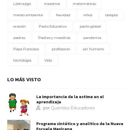
Liderazgo
maestros
matemáticas
medio ambiente
Navidad
niños
obispos
oración
Pacto Educativo
pacto global
padres
Padres y maestros
pandemia
Papa Francisco
profesores
ser humano
tecnología
Vida
LO MÁS VISTO
La importancia de la estima en el
aprendizaje
por
Queridos Educadores
Programa sintético y analítico de la Nueva
Escuela Mexicana