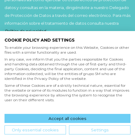
datos y consultas en la materia, dirigiéndote a nuestro Delegado
de Protección de Datos a través del correo electrónico. Para más
información sobre el tratamiento de datos consulta nuestra
Política de privacidad
.
COOKIE POLICY AND SETTINGS
Acepto
To enable your browsing experience on this Website, Cookies or other
files with a similar functionality are used.
He leído y acepto las
Condiciones de uso
y la
In any case, we inform that you the parties responsible for Cookies
Política de privacidad
and handling data obtained through the use of first-party and third-
party Cookies, deciding the final application, content and use of the
information collected, will be the entities of grupo SM who are
Acepto
identified in the Privacy Policy of the website.
Deseo recibir comunicaciones comerciales de grupo SM
Some of these Cookies are of a strictly technical nature, essential for
the website or some of its modules to function in a way that improves
the browsing experience by allowing the system to recognise the
user on their different visits.
Enviar
Accept all cookies
Hola! ¿en qué podemos ayudarte?
Only essential cookies
Settings