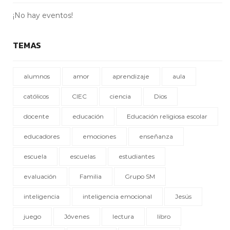
¡No hay eventos!
TEMAS
alumnos
amor
aprendizaje
aula
católicos
CIEC
ciencia
Dios
docente
educación
Educación religiosa escolar
educadores
emociones
enseñanza
escuela
escuelas
estudiantes
evaluación
Familia
Grupo SM
inteligencia
inteligencia emocional
Jesús
juego
Jóvenes
lectura
libro