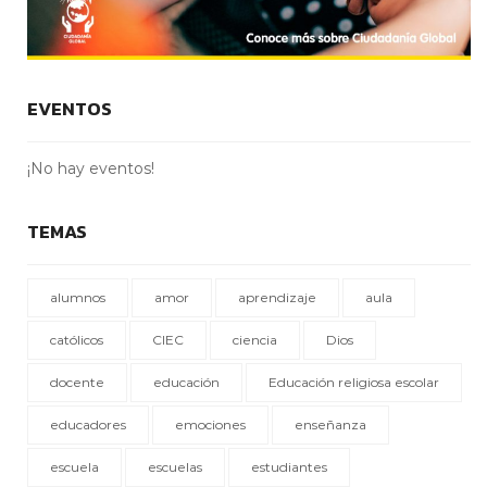
EVENTOS
¡No hay eventos!
TEMAS
alumnos
amor
aprendizaje
aula
católicos
CIEC
ciencia
Dios
docente
educación
Educación religiosa escolar
educadores
emociones
enseñanza
escuela
escuelas
estudiantes