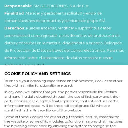
Responsable
: SM DE EDICIONES, S.A de C.V.
Finalidad
: Atender y gestionar tu solicitud y envío de
comunicaciones de productos y servicios de grupo SM.
Derechos
: Puedes acceder, rectificar y suprimir tus datos
personales así como ejercitar otros derechos de protección de
datos y consultas en la materia, dirigiéndote a nuestro Delegado
de Protección de Datos a través del correo electrónico. Para más
información sobre el tratamiento de datos consulta nuestra
Política de privacidad
.
COOKIE POLICY AND SETTINGS
Acepto
To enable your browsing experience on this Website, Cookies or other
files with a similar functionality are used.
He leído y acepto las
Condiciones de uso
y la
In any case, we inform that you the parties responsible for Cookies
Política de privacidad
and handling data obtained through the use of first-party and third-
party Cookies, deciding the final application, content and use of the
information collected, will be the entities of grupo SM who are
Acepto
identified in the Privacy Policy of the website.
Deseo recibir comunicaciones comerciales de grupo SM
Some of these Cookies are of a strictly technical nature, essential for
the website or some of its modules to function in a way that improves
the browsing experience by allowing the system to recognise the