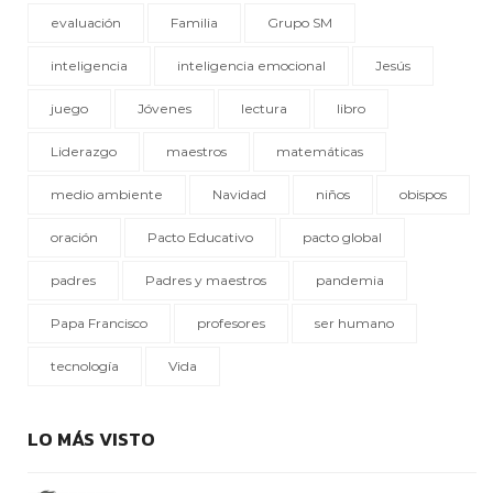
evaluación
Familia
Grupo SM
inteligencia
inteligencia emocional
Jesús
juego
Jóvenes
lectura
libro
Liderazgo
maestros
matemáticas
medio ambiente
Navidad
niños
obispos
oración
Pacto Educativo
pacto global
padres
Padres y maestros
pandemia
Papa Francisco
profesores
ser humano
tecnología
Vida
LO MÁS VISTO