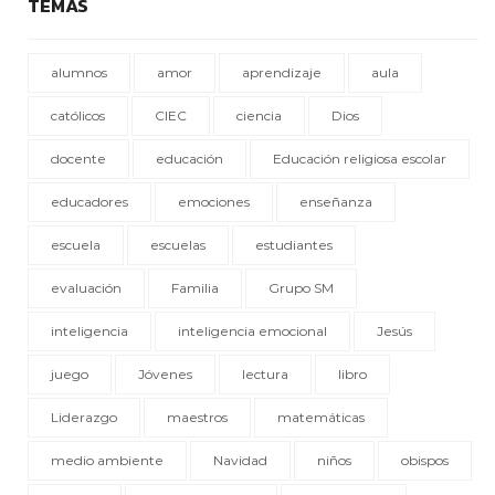
TEMAS
alumnos
amor
aprendizaje
aula
católicos
CIEC
ciencia
Dios
docente
educación
Educación religiosa escolar
educadores
emociones
enseñanza
escuela
escuelas
estudiantes
evaluación
Familia
Grupo SM
inteligencia
inteligencia emocional
Jesús
juego
Jóvenes
lectura
libro
Liderazgo
maestros
matemáticas
medio ambiente
Navidad
niños
obispos