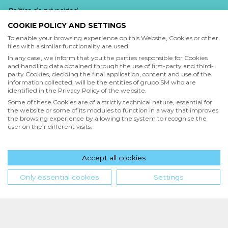
Política de privacidad
.
COOKIE POLICY AND SETTINGS
Acepto
To enable your browsing experience on this Website, Cookies or other
files with a similar functionality are used.
He leído y acepto las
Condiciones de uso
y la
In any case, we inform that you the parties responsible for Cookies
Política de privacidad
and handling data obtained through the use of first-party and third-
party Cookies, deciding the final application, content and use of the
information collected, will be the entities of grupo SM who are
Acepto
identified in the Privacy Policy of the website.
Deseo recibir comunicaciones comerciales de grupo SM
Some of these Cookies are of a strictly technical nature, essential for
the website or some of its modules to function in a way that improves
the browsing experience by allowing the system to recognise the
user on their different visits.
Enviar
Accept all cookies
Hola! ¿en qué podemos ayudarte?
Only essential cookies
Settings
INICIO
QUIENES SOMOS
POLÍTICA DE PRIVACIDAD
CONDICIONES DE USO
POLÍTICA DE COOKIES
SM de Ediciones S.A. de C.V. | PPC Editorial