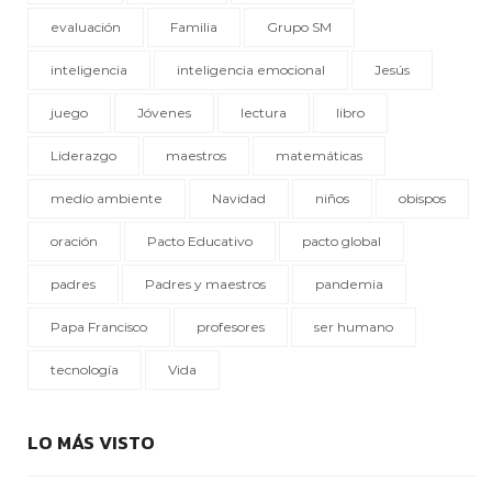
evaluación
Familia
Grupo SM
inteligencia
inteligencia emocional
Jesús
juego
Jóvenes
lectura
libro
Liderazgo
maestros
matemáticas
medio ambiente
Navidad
niños
obispos
oración
Pacto Educativo
pacto global
padres
Padres y maestros
pandemia
Papa Francisco
profesores
ser humano
tecnología
Vida
LO MÁS VISTO