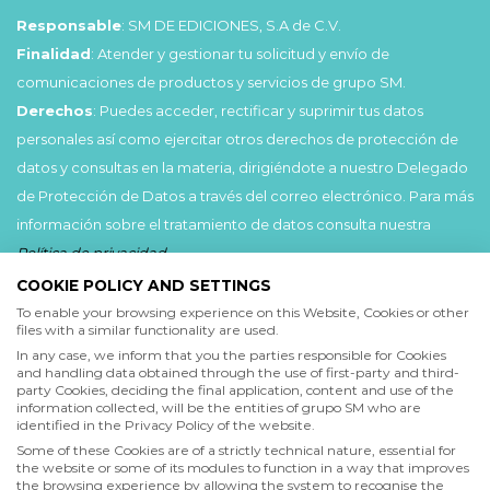
Responsable
: SM DE EDICIONES, S.A de C.V.
Finalidad
: Atender y gestionar tu solicitud y envío de
comunicaciones de productos y servicios de grupo SM.
Derechos
: Puedes acceder, rectificar y suprimir tus datos
personales así como ejercitar otros derechos de protección de
datos y consultas en la materia, dirigiéndote a nuestro Delegado
de Protección de Datos a través del correo electrónico. Para más
información sobre el tratamiento de datos consulta nuestra
Política de privacidad
.
COOKIE POLICY AND SETTINGS
Acepto
To enable your browsing experience on this Website, Cookies or other
files with a similar functionality are used.
He leído y acepto las
Condiciones de uso
y la
In any case, we inform that you the parties responsible for Cookies
Política de privacidad
and handling data obtained through the use of first-party and third-
party Cookies, deciding the final application, content and use of the
information collected, will be the entities of grupo SM who are
Acepto
identified in the Privacy Policy of the website.
Deseo recibir comunicaciones comerciales de grupo SM
Some of these Cookies are of a strictly technical nature, essential for
the website or some of its modules to function in a way that improves
the browsing experience by allowing the system to recognise the