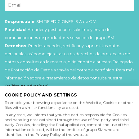
Responsable
: SM DE EDICIONES, S.A de C.V.
Finalidad
: Atender y gestionar tu solicitud y envío de
comunicaciones de productos y servicios de grupo SM.
Derechos
: Puedes acceder, rectificar y suprimir tus datos
personales así como ejercitar otros derechos de protección de
datos y consultas en la materia, dirigiéndote a nuestro Delegado
de Protección de Datos a través del correo electrónico. Para más
información sobre el tratamiento de datos consulta nuestra
Política de privacidad
.
COOKIE POLICY AND SETTINGS
Acepto
To enable your browsing experience on this Website, Cookies or other
files with a similar functionality are used.
He leído y acepto las
Condiciones de uso
y la
In any case, we inform that you the parties responsible for Cookies
Política de privacidad
and handling data obtained through the use of first-party and third-
party Cookies, deciding the final application, content and use of the
information collected, will be the entities of grupo SM who are
Acepto
identified in the Privacy Policy of the website.