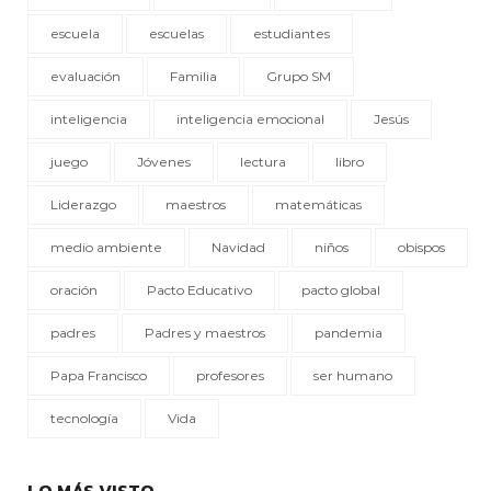
escuela
escuelas
estudiantes
evaluación
Familia
Grupo SM
inteligencia
inteligencia emocional
Jesús
juego
Jóvenes
lectura
libro
Liderazgo
maestros
matemáticas
medio ambiente
Navidad
niños
obispos
oración
Pacto Educativo
pacto global
padres
Padres y maestros
pandemia
Papa Francisco
profesores
ser humano
tecnología
Vida
LO MÁS VISTO