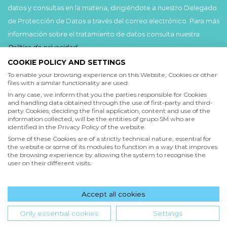
datos y consultas en la materia, dirigiéndote a nuestro Delegado
de Protección de Datos a través del correo electrónico. Para más
información sobre el tratamiento de datos consulta nuestra
Política de privacidad
.
COOKIE POLICY AND SETTINGS
Acepto
To enable your browsing experience on this Website, Cookies or other
files with a similar functionality are used.
He leído y acepto las
Condiciones de uso
y la
In any case, we inform that you the parties responsible for Cookies
Política de privacidad
and handling data obtained through the use of first-party and third-
party Cookies, deciding the final application, content and use of the
information collected, will be the entities of grupo SM who are
Acepto
identified in the Privacy Policy of the website.
Deseo recibir comunicaciones comerciales de grupo SM
Some of these Cookies are of a strictly technical nature, essential for
the website or some of its modules to function in a way that improves
the browsing experience by allowing the system to recognise the
user on their different visits.
Enviar
Accept all cookies
Only essential cookies
Settings
INICIO
QUIENES SOMOS
POLÍTICA DE PRIVACIDAD