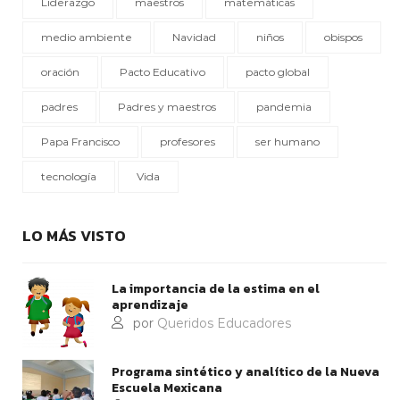
Liderazgo
maestros
matemáticas
medio ambiente
Navidad
niños
obispos
oración
Pacto Educativo
pacto global
padres
Padres y maestros
pandemia
Papa Francisco
profesores
ser humano
tecnología
Vida
LO MÁS VISTO
La importancia de la estima en el
aprendizaje
por
Queridos Educadores
Programa sintético y analítico de la Nueva
Escuela Mexicana