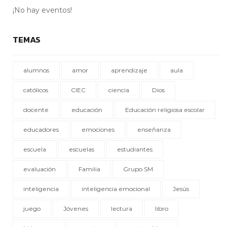
¡No hay eventos!
TEMAS
alumnos
amor
aprendizaje
aula
católicos
CIEC
ciencia
Dios
docente
educación
Educación religiosa escolar
educadores
emociones
enseñanza
escuela
escuelas
estudiantes
evaluación
Familia
Grupo SM
inteligencia
inteligencia emocional
Jesús
juego
Jóvenes
lectura
libro