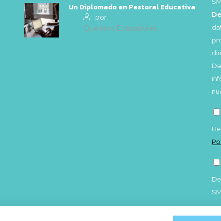
SM
Un Diplomado en Pastoral Educativa
De
por
da
Queridos Educadores
pr
di
Da
in
nu
He
Po
De
S