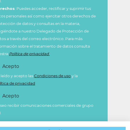
.
rechos
: Puedes acceder, rectificar y suprimir tus
tos personales así como ejercitar otros derechos de
otección de datos y consultas en la materia,
rigiéndote a nuestro Delegado de Protección de
tos a través del correo electrónico. Para más
formación sobre el tratamiento de datos consulta
estra
Política de privacidad
.
Acepto
 leído y acepto las
Condiciones de uso
y la
lítica de privacidad
Acepto
seo recibir comunicaciones comerciales de grupo
M
Enviar