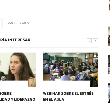
PROFESORES
RÍA INTERESAR:
OS EDUCATIVOS
CONTEXTOS EDUCATIVOS
SOBRE
WEBINAR SOBRE EL ESTRÉS
PR
IDAD Y LIDERAZGO
EN EL AULA
DE