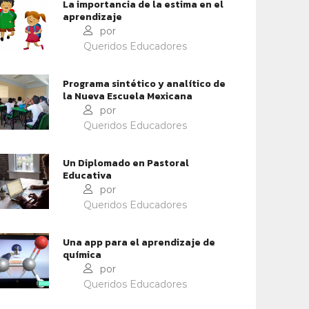
La importancia de la estima en el
aprendizaje
por
Queridos Educadores
Programa sintético y analítico de
la Nueva Escuela Mexicana
por
Queridos Educadores
Un Diplomado en Pastoral
Educativa
por
Queridos Educadores
IDENTIDAD Y PERTENENCIA
CONTEXTOS EDUCATIVOS
Una app para el aprendizaje de
química
OFESORES: PORTADORES
CONFRONTAR LA VIOLENCI
por
 ESPERANZA
ESCOLAR
Queridos Educadores