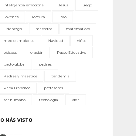
inteligencia emocional
Jesús
juego
Jóvenes
lectura
libro
Liderazgo
maestros
matemáticas
medio ambiente
Navidad
niños
obispos
oración
Pacto Educativo
pacto global
padres
Padres y maestros
pandemia
Papa Francisco
profesores
ser humano
tecnología
Vida
LO MÁS VISTO