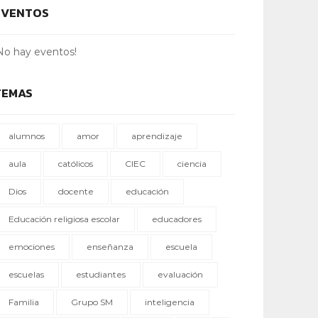
EVENTOS
No hay eventos!
TEMAS
alumnos
amor
aprendizaje
aula
católicos
CIEC
ciencia
Dios
docente
educación
Educación religiosa escolar
educadores
emociones
enseñanza
escuela
escuelas
estudiantes
evaluación
Familia
Grupo SM
inteligencia