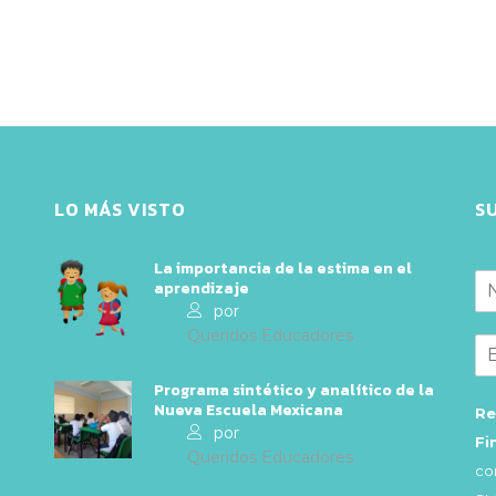
LO MÁS VISTO
S
La importancia de la estima en el
aprendizaje
por
Queridos Educadores
Programa sintético y analítico de la
Nueva Escuela Mexicana
Re
por
Fi
Queridos Educadores
co