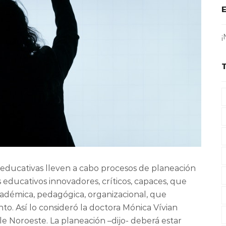
¡
 educativas lleven a cabo procesos de planeación
 educativos innovadores, críticos, capaces, que
cadémica, pedagógica, organizacional, que
o. Así lo consideró la doctora Mónica Vívian
e Noroeste. La planeación –dijo- deberá estar