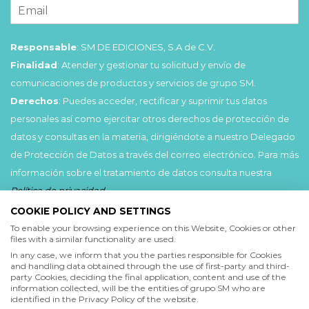
Responsable
: SM DE EDICIONES, S.A de C.V.
Finalidad
: Atender y gestionar tu solicitud y envío de
comunicaciones de productos y servicios de grupo SM.
Derechos
: Puedes acceder, rectificar y suprimir tus datos
personales así como ejercitar otros derechos de protección de
datos y consultas en la materia, dirigiéndote a nuestro Delegado
de Protección de Datos a través del correo electrónico. Para más
información sobre el tratamiento de datos consulta nuestra
Política de privacidad
.
COOKIE POLICY AND SETTINGS
Acepto
To enable your browsing experience on this Website, Cookies or other
files with a similar functionality are used.
He leído y acepto las
Condiciones de uso
y la
In any case, we inform that you the parties responsible for Cookies
Política de privacidad
and handling data obtained through the use of first-party and third-
party Cookies, deciding the final application, content and use of the
information collected, will be the entities of grupo SM who are
Acepto
identified in the Privacy Policy of the website.