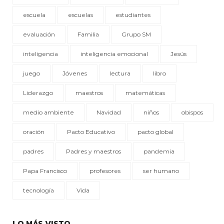
escuela
escuelas
estudiantes
evaluación
Familia
Grupo SM
inteligencia
inteligencia emocional
Jesús
juego
Jóvenes
lectura
libro
Liderazgo
maestros
matemáticas
medio ambiente
Navidad
niños
obispos
oración
Pacto Educativo
pacto global
padres
Padres y maestros
pandemia
Papa Francisco
profesores
ser humano
tecnología
Vida
LO MÁS VISTO