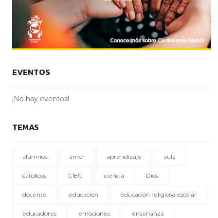
EVENTOS
¡No hay eventos!
TEMAS
alumnos
amor
aprendizaje
aula
católicos
CIEC
ciencia
Dios
docente
educación
Educación religiosa escolar
educadores
emociones
enseñanza