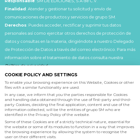
Responsable
: SM DE EDICIONES, S.A de C.V.
Finalidad
: Atender y gestionar tu solicitud y envío de
comunicaciones de productos y servicios de grupo SM.
Derechos
: Puedes acceder, rectificar y suprimir tus datos
personales así como ejercitar otros derechos de protección de
datos y consultas en la materia, dirigiéndote a nuestro Delegado
de Protección de Datos a través del correo electrónico. Para más
información sobre el tratamiento de datos consulta nuestra
Política de privacidad
.
COOKIE POLICY AND SETTINGS
Acepto
To enable your browsing experience on this Website, Cookies or other
files with a similar functionality are used.
He leído y acepto las
Condiciones de uso
y la
In any case, we inform that you the parties responsible for Cookies
Política de privacidad
and handling data obtained through the use of first-party and third-
party Cookies, deciding the final application, content and use of the
information collected, will be the entities of grupo SM who are
Acepto
identified in the Privacy Policy of the website.
Deseo recibir comunicaciones comerciales de grupo SM
Some of these Cookies are of a strictly technical nature, essential for
the website or some of its modules to function in a way that improves
the browsing experience by allowing the system to recognise the
user on their different visits.
Enviar