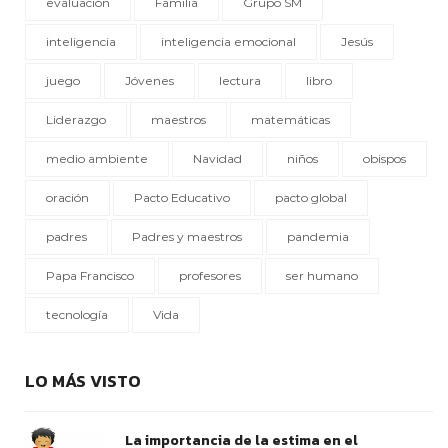
evaluación
Familia
Grupo SM
inteligencia
inteligencia emocional
Jesús
juego
Jóvenes
lectura
libro
Liderazgo
maestros
matemáticas
medio ambiente
Navidad
niños
obispos
oración
Pacto Educativo
pacto global
padres
Padres y maestros
pandemia
Papa Francisco
profesores
ser humano
tecnología
Vida
LO MÁS VISTO
La importancia de la estima en el