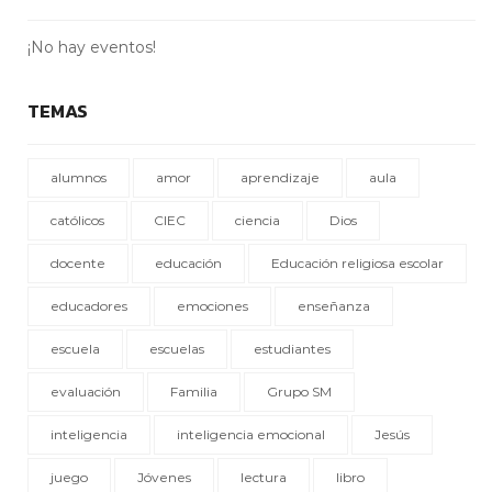
¡No hay eventos!
TEMAS
alumnos
amor
aprendizaje
aula
católicos
CIEC
ciencia
Dios
docente
educación
Educación religiosa escolar
educadores
emociones
enseñanza
escuela
escuelas
estudiantes
evaluación
Familia
Grupo SM
inteligencia
inteligencia emocional
Jesús
juego
Jóvenes
lectura
libro