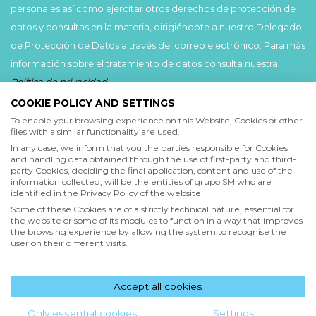
personales así como ejercitar otros derechos de protección de
datos y consultas en la materia, dirigiéndote a nuestro Delegado
de Protección de Datos a través del correo electrónico. Para más
información sobre el tratamiento de datos consulta nuestra
Política de privacidad
.
COOKIE POLICY AND SETTINGS
Acepto
To enable your browsing experience on this Website, Cookies or other
files with a similar functionality are used.
He leído y acepto las
Condiciones de uso
y la
In any case, we inform that you the parties responsible for Cookies
Política de privacidad
and handling data obtained through the use of first-party and third-
party Cookies, deciding the final application, content and use of the
information collected, will be the entities of grupo SM who are
Acepto
identified in the Privacy Policy of the website.
Deseo recibir comunicaciones comerciales de grupo SM
Some of these Cookies are of a strictly technical nature, essential for
the website or some of its modules to function in a way that improves
the browsing experience by allowing the system to recognise the
user on their different visits.
Enviar
Accept all cookies
Hola! ¿en qué podemos ayudarte?
Only essential cookies
Settings