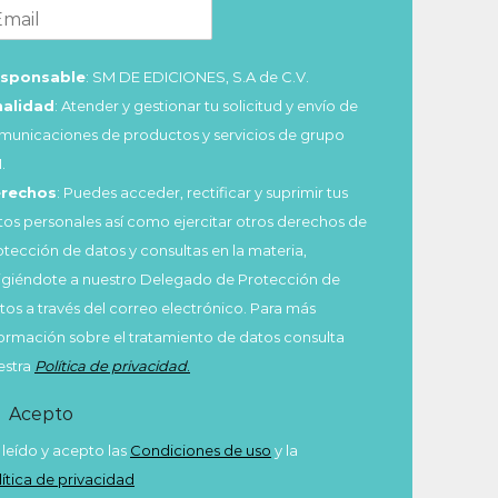
sponsable
: SM DE EDICIONES, S.A de C.V.
nalidad
: Atender y gestionar tu solicitud y envío de
municaciones de productos y servicios de grupo
.
rechos
: Puedes acceder, rectificar y suprimir tus
tos personales así como ejercitar otros derechos de
otección de datos y consultas en la materia,
rigiéndote a nuestro Delegado de Protección de
tos a través del correo electrónico. Para más
formación sobre el tratamiento de datos consulta
estra
Política de privacidad
.
Acepto
 leído y acepto las
Condiciones de uso
y la
lítica de privacidad