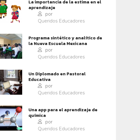
La importancia de la estima en el
aprendizaje
por
Queridos Educadores
Programa sintético y analítico de
la Nueva Escuela Mexicana
por
Queridos Educadores
Un Diplomado en Pastoral
Educativa
por
Queridos Educadores
Una app para el aprendizaje de
química
por
Queridos Educadores
IDENTIDAD Y PERTENENCIA
CONTEXTOS EDUCATIVOS