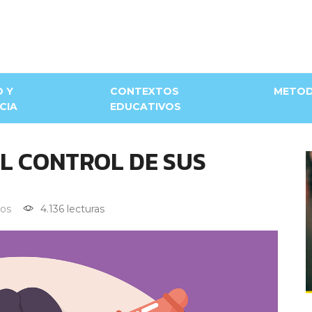
D Y
CONTEXTOS
METOD
CIA
EDUCATIVOS
EL CONTROL DE SUS
os
4.136 lecturas