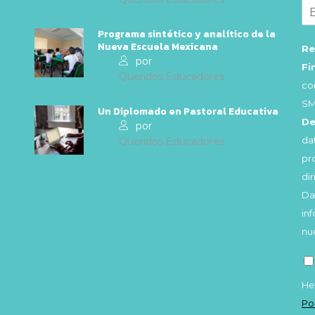
Programa sintético y analítico de la
Nueva Escuela Mexicana
Re
por
Fi
Queridos Educadores
co
SM
Un Diplomado en Pastoral Educativa
De
por
da
Queridos Educadores
pr
di
Da
in
nu
He
Po