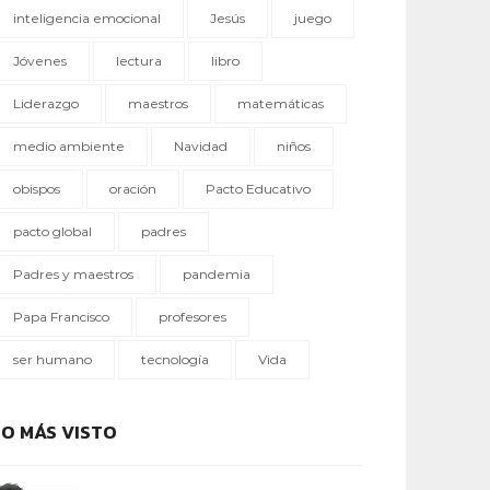
inteligencia emocional
Jesús
juego
Jóvenes
lectura
libro
Liderazgo
maestros
matemáticas
medio ambiente
Navidad
niños
obispos
oración
Pacto Educativo
pacto global
padres
Padres y maestros
pandemia
Papa Francisco
profesores
ser humano
tecnología
Vida
LO MÁS VISTO