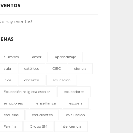
EVENTOS
No hay eventos!
TEMAS
alumnos
amor
aprendizaje
aula
católicos
CIEC
ciencia
Dios
docente
educación
Educación religiosa escolar
educadores
emociones
enseñanza
escuela
escuelas
estudiantes
evaluación
Familia
Grupo SM
inteligencia