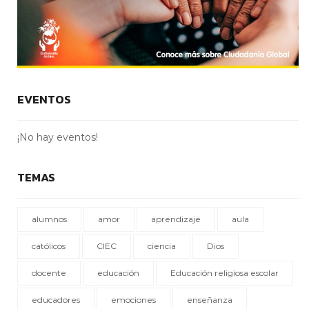
EVENTOS
¡No hay eventos!
TEMAS
alumnos
amor
aprendizaje
aula
católicos
CIEC
ciencia
Dios
docente
educación
Educación religiosa escolar
educadores
emociones
enseñanza