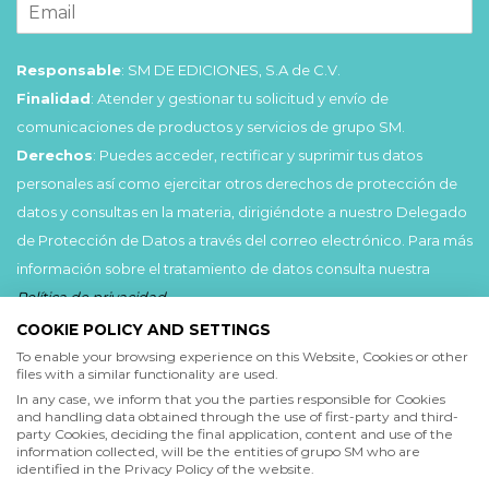
Responsable
: SM DE EDICIONES, S.A de C.V.
Finalidad
: Atender y gestionar tu solicitud y envío de
comunicaciones de productos y servicios de grupo SM.
Derechos
: Puedes acceder, rectificar y suprimir tus datos
personales así como ejercitar otros derechos de protección de
datos y consultas en la materia, dirigiéndote a nuestro Delegado
de Protección de Datos a través del correo electrónico. Para más
información sobre el tratamiento de datos consulta nuestra
Política de privacidad
.
COOKIE POLICY AND SETTINGS
Acepto
To enable your browsing experience on this Website, Cookies or other
files with a similar functionality are used.
He leído y acepto las
Condiciones de uso
y la
In any case, we inform that you the parties responsible for Cookies
Política de privacidad
and handling data obtained through the use of first-party and third-
party Cookies, deciding the final application, content and use of the
information collected, will be the entities of grupo SM who are
Acepto
identified in the Privacy Policy of the website.