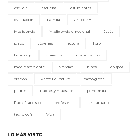
escuela
escuelas
estudiantes
evaluación
Familia
Grupo SM
inteligencia
inteligencia emocional
Jesús
juego
Jóvenes
lectura
libro
Liderazgo
maestros
matemáticas
medio ambiente
Navidad
niños
obispos
oración
Pacto Educativo
pacto global
padres
Padres y maestros
pandemia
Papa Francisco
profesores
ser humano
tecnología
Vida
LO MÁS VISTO