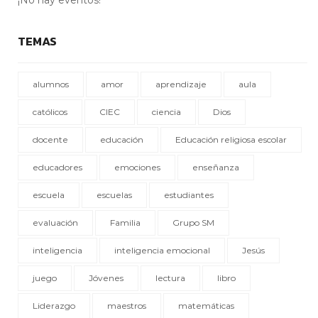
¡No hay eventos!
TEMAS
alumnos
amor
aprendizaje
aula
católicos
CIEC
ciencia
Dios
docente
educación
Educación religiosa escolar
educadores
emociones
enseñanza
escuela
escuelas
estudiantes
evaluación
Familia
Grupo SM
inteligencia
inteligencia emocional
Jesús
juego
Jóvenes
lectura
libro
Liderazgo
maestros
matemáticas