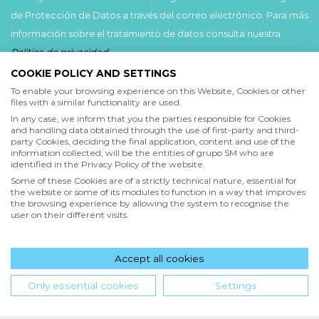
de Protección de Datos a través del correo electrónico. Para más
información sobre el tratamiento de datos consulta nuestra
Política de privacidad
.
COOKIE POLICY AND SETTINGS
Acepto
To enable your browsing experience on this Website, Cookies or other
files with a similar functionality are used.
He leído y acepto las
Condiciones de uso
y la
In any case, we inform that you the parties responsible for Cookies
Política de privacidad
and handling data obtained through the use of first-party and third-
party Cookies, deciding the final application, content and use of the
information collected, will be the entities of grupo SM who are
Acepto
identified in the Privacy Policy of the website.
Deseo recibir comunicaciones comerciales de grupo SM
Some of these Cookies are of a strictly technical nature, essential for
the website or some of its modules to function in a way that improves
the browsing experience by allowing the system to recognise the
user on their different visits.
Enviar
Accept all cookies
Hola! ¿en qué podemos ayudarte?
Only essential cookies
Settings
INICIO
QUIENES SOMOS
POLÍTICA DE PRIVACIDAD