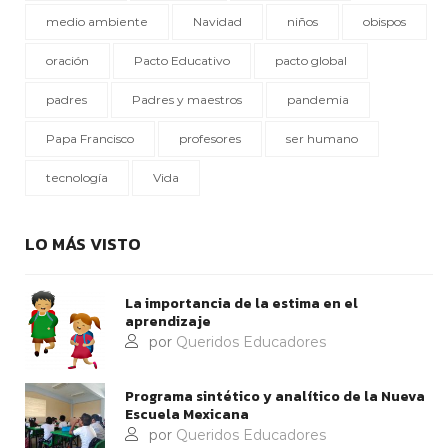
medio ambiente
Navidad
niños
obispos
oración
Pacto Educativo
pacto global
padres
Padres y maestros
pandemia
Papa Francisco
profesores
ser humano
tecnología
Vida
LO MÁS VISTO
La importancia de la estima en el
aprendizaje
por
Queridos Educadores
Programa sintético y analítico de la Nueva
Escuela Mexicana
por
Queridos Educadores