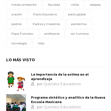
medio ambiente
Navidad
niños
obispos
oración
Pacto Educativo
pacto global
padres
Padres y maestros
pandemia
Papa Francisco
profesores
ser humano
tecnología
Vida
LO MÁS VISTO
La importancia de la estima en el
aprendizaje
por
Queridos Educadores
Programa sintético y analítico de la Nueva
Escuela Mexicana
por
Queridos Educadores