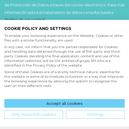
de Protección de Datos a través del correo electrónico. Para más
información sobre el tratamiento de datos consulta nuestra
Política de privacidad
.
COOKIE POLICY AND SETTINGS
Acepto
To enable your browsing experience on this Website, Cookies or other
files with a similar functionality are used.
He leído y acepto las
Condiciones de uso
y la
In any case, we inform that you the parties responsible for Cookies
Política de privacidad
and handling data obtained through the use of first-party and third-
party Cookies, deciding the final application, content and use of the
information collected, will be the entities of grupo SM who are
Acepto
identified in the Privacy Policy of the website.
Deseo recibir comunicaciones comerciales de grupo SM
Some of these Cookies are of a strictly technical nature, essential for
the website or some of its modules to function in a way that improves
the browsing experience by allowing the system to recognise the
user on their different visits.
Enviar
Accept all cookies
Hola! ¿en qué podemos ayudarte?
Only essential cookies
Settings
INICIO
QUIENES SOMOS
POLÍTICA DE PRIVACIDAD
CONDICIONES DE USO
POLÍTICA DE COOKIES