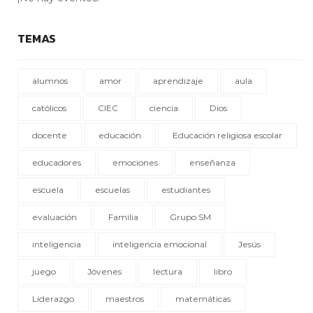
TEMAS
alumnos
amor
aprendizaje
aula
católicos
CIEC
ciencia
Dios
docente
educación
Educación religiosa escolar
educadores
emociones
enseñanza
escuela
escuelas
estudiantes
evaluación
Familia
Grupo SM
inteligencia
inteligencia emocional
Jesús
juego
Jóvenes
lectura
libro
Liderazgo
maestros
matemáticas