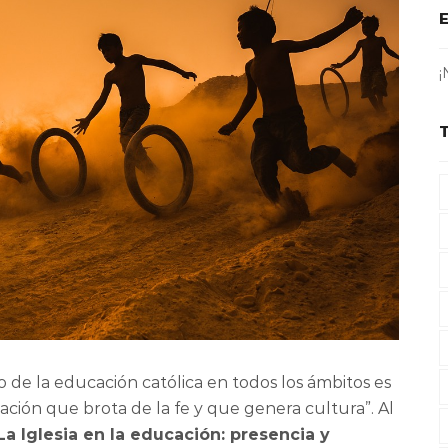
¡
 de la educación católica en todos los ámbitos es
ión que brota de la fe y que genera cultura”. Al
La Iglesia en la educación: presencia y