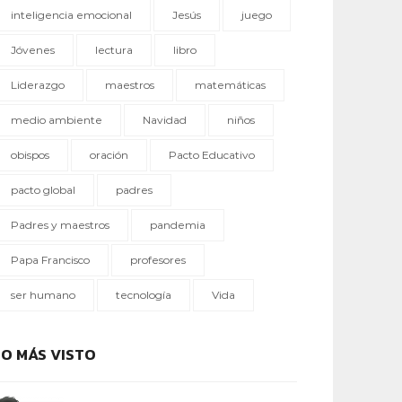
inteligencia emocional
Jesús
juego
Jóvenes
lectura
libro
Liderazgo
maestros
matemáticas
medio ambiente
Navidad
niños
obispos
oración
Pacto Educativo
pacto global
padres
Padres y maestros
pandemia
Papa Francisco
profesores
ser humano
tecnología
Vida
LO MÁS VISTO