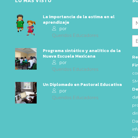
LO MÁS VISTO
S
La importancia de la estima en el
aprendizaje
por
Queridos Educadores
Programa sintético y analítico de la
Nueva Escuela Mexicana
Re
por
Fi
Queridos Educadores
co
SM
Un Diplomado en Pastoral Educativa
De
por
da
Queridos Educadores
pr
di
Da
in
nu