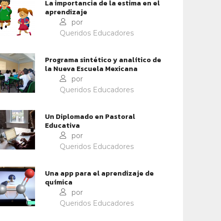
La importancia de la estima en el
aprendizaje
por
Queridos Educadores
IDENTIDAD Y PERTENENCIA
IDENTIDAD Y PERTENENCIA
Programa sintético y analítico de
la Nueva Escuela Mexicana
OFESORES: PORTADORES
CIEC: UNA ESCUELA
por
 ESPERANZA
CATÓLICA QUE INSPIRE Y
Queridos Educadores
TRANSFORME
Un Diplomado en Pastoral
Educativa
por
Queridos Educadores
Una app para el aprendizaje de
química
por
Queridos Educadores