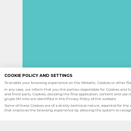
COOKIE POLICY AND SETTINGS
To enable your browsing experience on this Website, Cookies or other files
In any case, we inform that you the parties responsible for Cookies and h
and third-party Cookies, deciding the final application, content and use of
grupo SM who are identified in the Privacy Policy of the website.
Some of these Cookies are of a strictly technical nature, essential for the
INICIO
QUIENES SOMOS
POLÍTICA DE PRIVACI
that improves the browsing experience by allowing the system to recognis
SM de Ediciones S.A. de C.V. | PPC Editorial