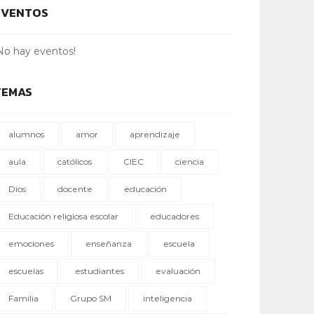
EVENTOS
No hay eventos!
TEMAS
alumnos
amor
aprendizaje
aula
católicos
CIEC
ciencia
Dios
docente
educación
Educación religiosa escolar
educadores
emociones
enseñanza
escuela
escuelas
estudiantes
evaluación
Familia
Grupo SM
inteligencia