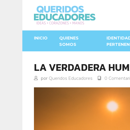
INICIO
QUIENES
IDENTIDA
SOMOS
PERTENEN
LA VERDADERA HUM
por
Queridos Educadores
0 Comentari