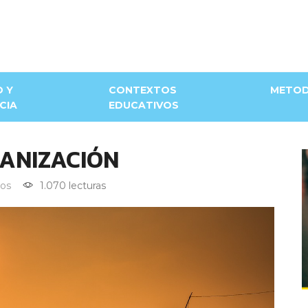
D Y
CONTEXTOS
METOD
CIA
EDUCATIVOS
ANIZACIÓN
os
1.070 lecturas