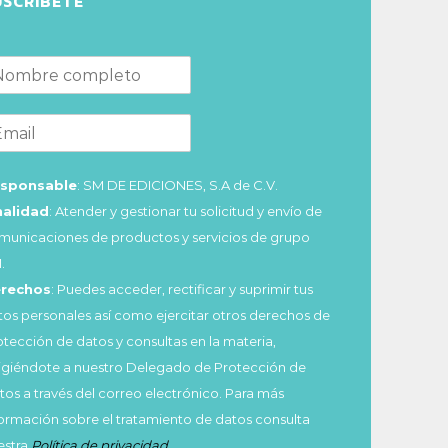
USCRÍBETE
sponsable
: SM DE EDICIONES, S.A de C.V.
nalidad
: Atender y gestionar tu solicitud y envío de
municaciones de productos y servicios de grupo
.
rechos
: Puedes acceder, rectificar y suprimir tus
tos personales así como ejercitar otros derechos de
otección de datos y consultas en la materia,
rigiéndote a nuestro Delegado de Protección de
tos a través del correo electrónico. Para más
formación sobre el tratamiento de datos consulta
estra
Política de privacidad
.