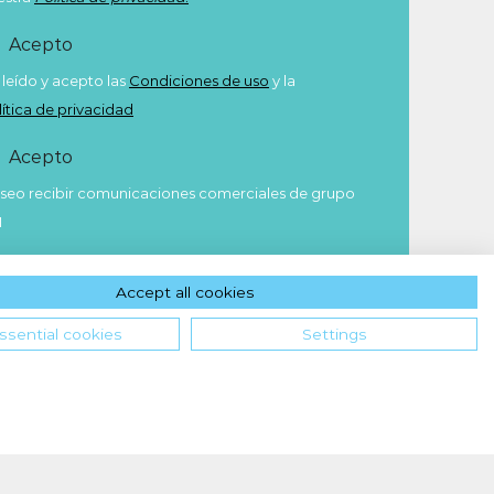
Acepto
 leído y acepto las
Condiciones de uso
y la
lítica de privacidad
Acepto
seo recibir comunicaciones comerciales de grupo
M
Enviar
Accept all cookies
ssential cookies
Settings
Hola! ¿en qué podemos ayudarte?