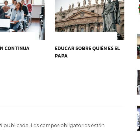
OS EDUCATIVOS
IDENTIDAD Y PERTENENCIA
N CONTINUA
EDUCAR SOBRE QUIÉN ES EL
PR
PAPA
DE
á publicada.
Los campos obligatorios están