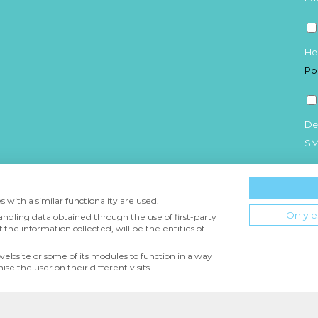
He
Po
De
S
 with a similar functionality are used.
Only e
andling data obtained through the use of first-party
 the information collected, will be the entities of
 website or some of its modules to function in a way
DAD
CONDICIONES DE USO
POLÍTICA DE COOKIES
e the user on their different visits.