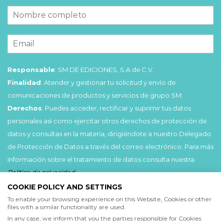
Responsable
: SM DE EDICIONES, S.A de C.V.
Finalidad
: Atender y gestionar tu solicitud y envío de
comunicaciones de productos y servicios de grupo SM.
Derechos
: Puedes acceder, rectificar y suprimir tus datos
personales así como ejercitar otros derechos de protección de
datos y consultas en la materia, dirigiéndote a nuestro Delegado
de Protección de Datos a través del correo electrónico. Para más
información sobre el tratamiento de datos consulta nuestra
Política de privacidad
.
COOKIE POLICY AND SETTINGS
Acepto
To enable your browsing experience on this Website, Cookies or other
files with a similar functionality are used.
He leído y acepto las
Condiciones de uso
y la
In any case, we inform that you the parties responsible for Cookies