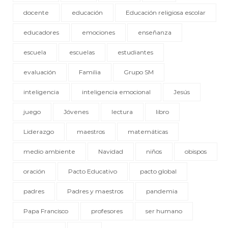
docente
educación
Educación religiosa escolar
educadores
emociones
enseñanza
escuela
escuelas
estudiantes
evaluación
Familia
Grupo SM
inteligencia
inteligencia emocional
Jesús
juego
Jóvenes
lectura
libro
Liderazgo
maestros
matemáticas
medio ambiente
Navidad
niños
obispos
oración
Pacto Educativo
pacto global
padres
Padres y maestros
pandemia
Papa Francisco
profesores
ser humano