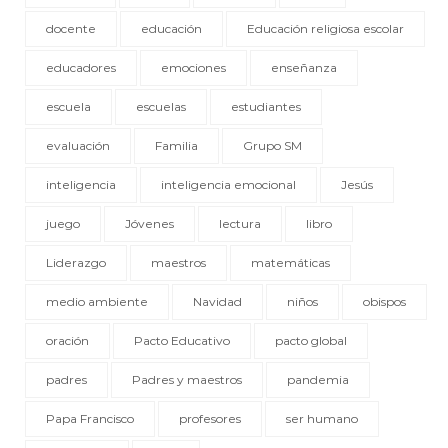
docente
educación
Educación religiosa escolar
educadores
emociones
enseñanza
escuela
escuelas
estudiantes
evaluación
Familia
Grupo SM
inteligencia
inteligencia emocional
Jesús
juego
Jóvenes
lectura
libro
Liderazgo
maestros
matemáticas
medio ambiente
Navidad
niños
obispos
oración
Pacto Educativo
pacto global
padres
Padres y maestros
pandemia
Papa Francisco
profesores
ser humano