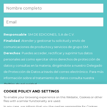
Responsable
: SM DE EDICIONES, S.A de C.V.
Finalidad
: Atender y gestionar tu solicitud y envío de
comunicaciones de productos y servicios de grupo SM.
Derechos
: Puedes acceder, rectificar y suprimir tus datos
personales así como ejercitar otros derechos de protección de
datos y consultas en la materia, dirigiéndote a nuestro Delegado
de Protección de Datos a través del correo electrónico. Para más
información sobre el tratamiento de datos consulta nuestra
Política de privacidad
.
COOKIE POLICY AND SETTINGS
Acepto
To enable your browsing experience on this Website, Cookies or other
files with a similar functionality are used.
He leído y acepto las
Condiciones de uso
y la
In any case, we inform that you the parties responsible for Cookies