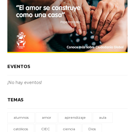
EVENTOS
¡No hay eventos!
TEMAS
alumnos
amor
aprendizaje
aula
católicos
CIEC
ciencia
Dios