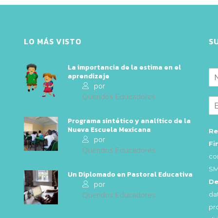
LO MÁS VISTO
S
La importancia de la estima en el
aprendizaje
por
Queridos Educadores
Programa sintético y analítico de la
Nueva Escuela Mexicana
Re
por
Fi
Queridos Educadores
co
SM
Un Diplomado en Pastoral Educativa
De
por
da
Queridos Educadores
pr