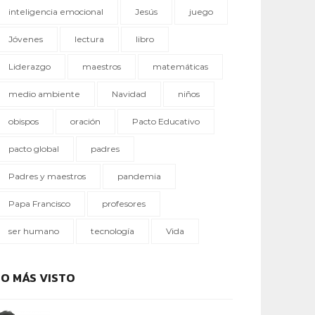
inteligencia emocional
Jesús
juego
Jóvenes
lectura
libro
Liderazgo
maestros
matemáticas
medio ambiente
Navidad
niños
obispos
oración
Pacto Educativo
pacto global
padres
Padres y maestros
pandemia
Papa Francisco
profesores
ser humano
tecnología
Vida
LO MÁS VISTO