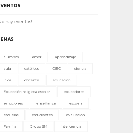
EVENTOS
No hay eventos!
TEMAS
alumnos
amor
aprendizaje
aula
católicos
CIEC
ciencia
Dios
docente
educación
Educación religiosa escolar
educadores
emociones
enseñanza
escuela
escuelas
estudiantes
evaluación
Familia
Grupo SM
inteligencia