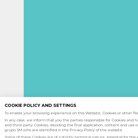
COOKIE POLICY AND SETTINGS
To enable your browsing experience on this Website, Cookies or other files
In any case, we inform that you the parties responsible for Cookies and h
and third-party Cookies, deciding the final application, content and use of
grupo SM who are identified in the Privacy Policy of the website.
Some of these Cookies are of a strictly technical nature, essential for the