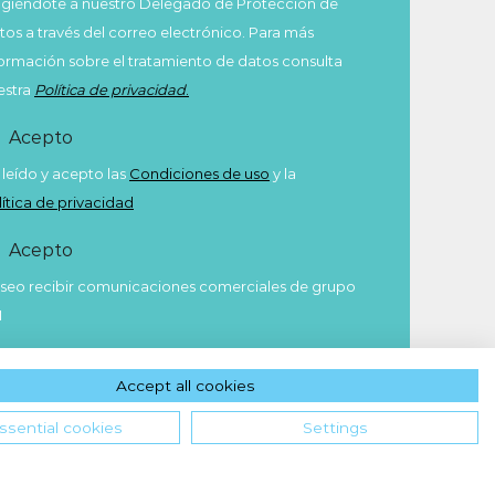
rigiéndote a nuestro Delegado de Protección de
tos a través del correo electrónico. Para más
formación sobre el tratamiento de datos consulta
estra
Política de privacidad
.
Acepto
 leído y acepto las
Condiciones de uso
y la
lítica de privacidad
Acepto
seo recibir comunicaciones comerciales de grupo
M
Enviar
Accept all cookies
ssential cookies
Settings
Hola! ¿en qué podemos ayudarte?