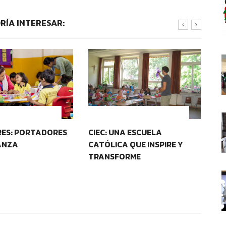
RÍA INTERESAR:
D Y PERTENENCIA
IDENTIDAD Y PERTENENCIA
ES: PORTADORES
CIEC: UNA ESCUELA
CO
ANZA
CATÓLICA QUE INSPIRE Y
E
TRANSFORME