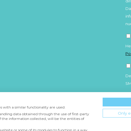
di
Da
in
nu
He
Po
De
S
 with a similar functionality are used.
Only e
andling data obtained through the use of first-party
 the information collected, will be the entities of
 website or some of its modules to function in a way