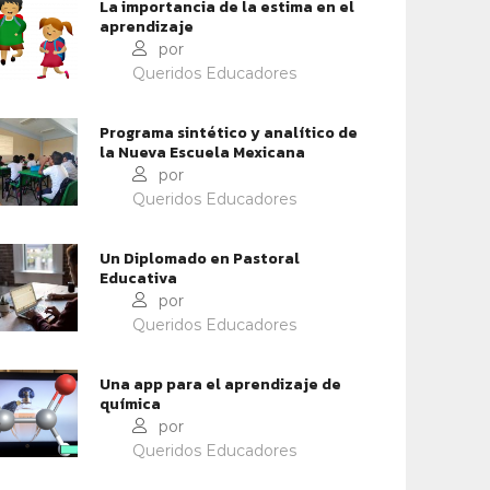
La importancia de la estima en el
aprendizaje
por
Queridos Educadores
Programa sintético y analítico de
la Nueva Escuela Mexicana
por
Queridos Educadores
CONTEXTOS EDUCATIVOS
CONTEXTOS EDUCATIVOS
Un Diplomado en Pastoral
Educativa
NFRONTAR LA VIOLENCIA
LA LITERATURA CLÁSICA
por
SCOLAR
Queridos Educadores
Una app para el aprendizaje de
química
por
Queridos Educadores