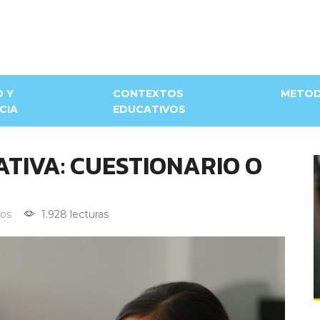
D Y
CONTEXTOS
METOD
CIA
EDUCATIVOS
TIVA: CUESTIONARIO O
os
1.928 lecturas