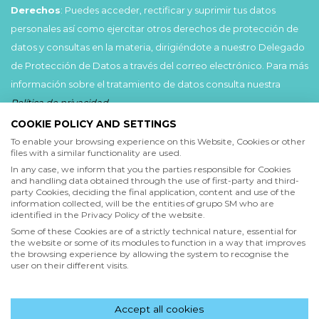
Derechos
: Puedes acceder, rectificar y suprimir tus datos
personales así como ejercitar otros derechos de protección de
datos y consultas en la materia, dirigiéndote a nuestro Delegado
de Protección de Datos a través del correo electrónico. Para más
información sobre el tratamiento de datos consulta nuestra
Política de privacidad
.
COOKIE POLICY AND SETTINGS
Acepto
To enable your browsing experience on this Website, Cookies or other
files with a similar functionality are used.
He leído y acepto las
Condiciones de uso
y la
In any case, we inform that you the parties responsible for Cookies
Política de privacidad
and handling data obtained through the use of first-party and third-
party Cookies, deciding the final application, content and use of the
information collected, will be the entities of grupo SM who are
Acepto
identified in the Privacy Policy of the website.
Deseo recibir comunicaciones comerciales de grupo SM
Some of these Cookies are of a strictly technical nature, essential for
the website or some of its modules to function in a way that improves
the browsing experience by allowing the system to recognise the
user on their different visits.
Enviar
Accept all cookies