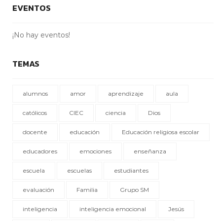
EVENTOS
¡No hay eventos!
TEMAS
alumnos
amor
aprendizaje
aula
católicos
CIEC
ciencia
Dios
docente
educación
Educación religiosa escolar
educadores
emociones
enseñanza
escuela
escuelas
estudiantes
evaluación
Familia
Grupo SM
inteligencia
inteligencia emocional
Jesús