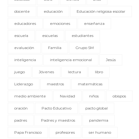
docente
educación
Educación religiosa escolar
educadores
emociones
enseñanza
escuela
escuelas
estudiantes
evaluación
Familia
Grupo SM
inteligencia
inteligencia emocional
Jesús
juego
Jóvenes
lectura
libro
Liderazgo
maestros
matemáticas
medio ambiente
Navidad
niños
obispos
oración
Pacto Educativo
pacto global
padres
Padres y maestros
pandemia
Papa Francisco
profesores
ser humano