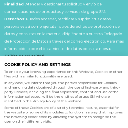
Finalidad
: Atender y gestionar tu solicitud y envío de
comunicaciones de productos y servicios de grupo SM.
Derechos
: Puedes acceder, rectificar y suprimir tus datos
personales así como ejercitar otros derechos de protección de
datos y consultas en la materia, dirigiéndote a nuestro Delegado
de Protección de Datos a través del correo electrónico. Para más
información sobre el tratamiento de datos consulta nuestra
Política de privacidad
.
COOKIE POLICY AND SETTINGS
Acepto
To enable your browsing experience on this Website, Cookies or other
files with a similar functionality are used.
He leído y acepto las
Condiciones de uso
y la
In any case, we inform that you the parties responsible for Cookies
Política de privacidad
and handling data obtained through the use of first-party and third-
party Cookies, deciding the final application, content and use of the
information collected, will be the entities of grupo SM who are
Acepto
identified in the Privacy Policy of the website.
Deseo recibir comunicaciones comerciales de grupo SM
Some of these Cookies are of a strictly technical nature, essential for
the website or some of its modules to function in a way that improves
the browsing experience by allowing the system to recognise the
user on their different visits.
Enviar