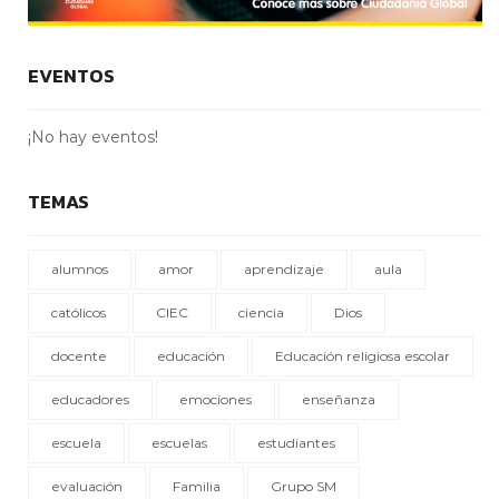
EVENTOS
¡No hay eventos!
TEMAS
alumnos
amor
aprendizaje
aula
católicos
CIEC
ciencia
Dios
docente
educación
Educación religiosa escolar
educadores
emociones
enseñanza
escuela
escuelas
estudiantes
evaluación
Familia
Grupo SM