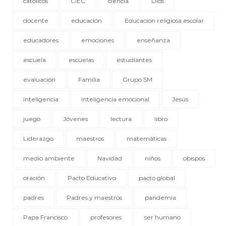
católicos
CIEC
ciencia
Dios
docente
educación
Educación religiosa escolar
educadores
emociones
enseñanza
escuela
escuelas
estudiantes
evaluación
Familia
Grupo SM
inteligencia
inteligencia emocional
Jesús
juego
Jóvenes
lectura
libro
Liderazgo
maestros
matemáticas
medio ambiente
Navidad
niños
obispos
oración
Pacto Educativo
pacto global
padres
Padres y maestros
pandemia
Papa Francisco
profesores
ser humano