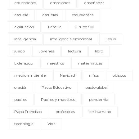
educadores
emociones
enseñanza
escuela
escuelas
estudiantes
evaluación
Familia
Grupo SM
inteligencia
inteligencia emocional
Jesús
juego
Jóvenes
lectura
libro
Liderazgo
maestros
matemáticas
medio ambiente
Navidad
niños
obispos
oración
Pacto Educativo
pacto global
padres
Padres y maestros
pandemia
Papa Francisco
profesores
ser humano
tecnología
Vida