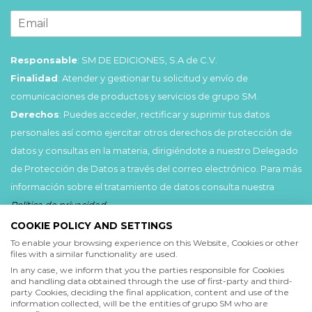
Responsable
: SM DE EDICIONES, S.A de C.V.
Finalidad
: Atender y gestionar tu solicitud y envío de
comunicaciones de productos y servicios de grupo SM.
Derechos
: Puedes acceder, rectificar y suprimir tus datos
personales así como ejercitar otros derechos de protección de
datos y consultas en la materia, dirigiéndote a nuestro Delegado
de Protección de Datos a través del correo electrónico. Para más
información sobre el tratamiento de datos consulta nuestra
Política de privacidad
.
COOKIE POLICY AND SETTINGS
Acepto
To enable your browsing experience on this Website, Cookies or other
files with a similar functionality are used.
He leído y acepto las
Condiciones de uso
y la
In any case, we inform that you the parties responsible for Cookies
Política de privacidad
and handling data obtained through the use of first-party and third-
party Cookies, deciding the final application, content and use of the
information collected, will be the entities of grupo SM who are
Acepto