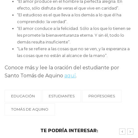
“El amor produce en el hombre la perfecta alegría. En
efecto, sólo disfruta de veras el que vive en caridad”.
“El estudioso es el que lleva a los demás a lo que él ha
comprendido: la verdad”.
“El amor conduce a la felicidad. Sólo a los que lo tienen se
les promete la bienaventuranza eterna. Y sin él, todo lo
demás resulta insuficiente”.
“La fe se refiere a las cosas que no se ven, y la esperanza a
las cosas que no están al alcance de la mano”.
Conoce más y lee la oración del estudiante por
Santo Tomás de Aquino
aquí
.
EDUCACIÓN
ESTUDIANTES
PROFESORES
TOMÁS DE AQUINO
TE PODRÍA INTERESAR: