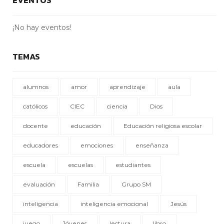
¡No hay eventos!
TEMAS
alumnos
amor
aprendizaje
aula
católicos
CIEC
ciencia
Dios
docente
educación
Educación religiosa escolar
educadores
emociones
enseñanza
escuela
escuelas
estudiantes
evaluación
Familia
Grupo SM
inteligencia
inteligencia emocional
Jesús
juego
Jóvenes
lectura
libro