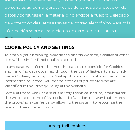
personales así como ejercitar otros derechos de protección de
datos y consultas en la materia, dirigiéndote a nuestro Delegado
de Protección de Datos a través del correo electrónico. Para más
información sobre el tratamiento de datos consulta nuestra
Política de privacidad
.
COOKIE POLICY AND SETTINGS
Acepto
To enable your browsing experience on this Website, Cookies or other
files with a similar functionality are used.
He leído y acepto las
Condiciones de uso
y la
In any case, we inform that you the parties responsible for Cookies
Política de privacidad
and handling data obtained through the use of first-party and third-
party Cookies, deciding the final application, content and use of the
information collected, will be the entities of grupo SM who are
Acepto
identified in the Privacy Policy of the website.
Deseo recibir comunicaciones comerciales de grupo SM
Some of these Cookies are of a strictly technical nature, essential for
the website or some of its modules to function in a way that improves
the browsing experience by allowing the system to recognise the
user on their different visits.
Enviar
Accept all cookies
Hola! ¿en qué podemos ayudarte?