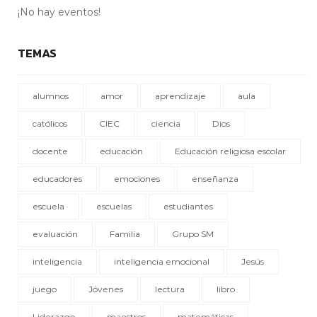
¡No hay eventos!
TEMAS
alumnos
amor
aprendizaje
aula
católicos
CIEC
ciencia
Dios
docente
educación
Educación religiosa escolar
educadores
emociones
enseñanza
escuela
escuelas
estudiantes
evaluación
Familia
Grupo SM
inteligencia
inteligencia emocional
Jesús
juego
Jóvenes
lectura
libro
Liderazgo
maestros
matemáticas