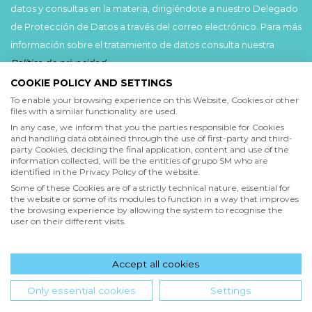
datos y consultas en la materia, dirigiéndote a nuestro Delegado
de Protección de Datos a través del correo electrónico. Para más
información sobre el tratamiento de datos consulta nuestra
Política de privacidad
.
COOKIE POLICY AND SETTINGS
Acepto
To enable your browsing experience on this Website, Cookies or other
files with a similar functionality are used.
He leído y acepto las
Condiciones de uso
y la
In any case, we inform that you the parties responsible for Cookies
Política de privacidad
and handling data obtained through the use of first-party and third-
party Cookies, deciding the final application, content and use of the
information collected, will be the entities of grupo SM who are
Acepto
identified in the Privacy Policy of the website.
Deseo recibir comunicaciones comerciales de grupo SM
Some of these Cookies are of a strictly technical nature, essential for
the website or some of its modules to function in a way that improves
the browsing experience by allowing the system to recognise the
user on their different visits.
Enviar
Accept all cookies
Hola! ¿en qué podemos ayudarte?
Only essential cookies
Settings
INICIO
QUIENES SOMOS
POLÍTICA DE PRIVACIDAD