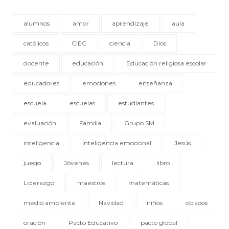
alumnos
amor
aprendizaje
aula
católicos
CIEC
ciencia
Dios
docente
educación
Educación religiosa escolar
educadores
emociones
enseñanza
escuela
escuelas
estudiantes
evaluación
Familia
Grupo SM
inteligencia
inteligencia emocional
Jesús
juego
Jóvenes
lectura
libro
Liderazgo
maestros
matemáticas
medio ambiente
Navidad
niños
obispos
oración
Pacto Educativo
pacto global