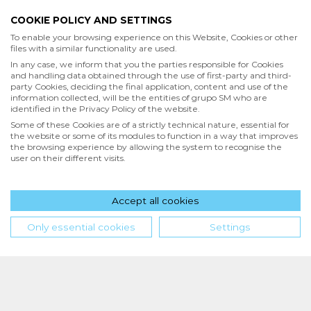
COOKIE POLICY AND SETTINGS
Acepto
To enable your browsing experience on this Website, Cookies or other
files with a similar functionality are used.
He leído y acepto las
Condiciones de uso
y la
In any case, we inform that you the parties responsible for Cookies
Política de privacidad
and handling data obtained through the use of first-party and third-
party Cookies, deciding the final application, content and use of the
information collected, will be the entities of grupo SM who are
Acepto
identified in the Privacy Policy of the website.
Deseo recibir comunicaciones comerciales de grupo SM
Some of these Cookies are of a strictly technical nature, essential for
the website or some of its modules to function in a way that improves
the browsing experience by allowing the system to recognise the
user on their different visits.
Enviar
Accept all cookies
Hola! ¿en qué podemos ayudarte?
Only essential cookies
Settings
INICIO
QUIENES SOMOS
POLÍTICA DE PRIVACIDAD
CONDICIONES DE USO
POLÍTICA DE COOKIES
SM de Ediciones S.A. de C.V. | PPC Editorial