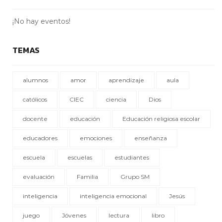
¡No hay eventos!
TEMAS
alumnos
amor
aprendizaje
aula
católicos
CIEC
ciencia
Dios
docente
educación
Educación religiosa escolar
educadores
emociones
enseñanza
escuela
escuelas
estudiantes
evaluación
Familia
Grupo SM
inteligencia
inteligencia emocional
Jesús
juego
Jóvenes
lectura
libro