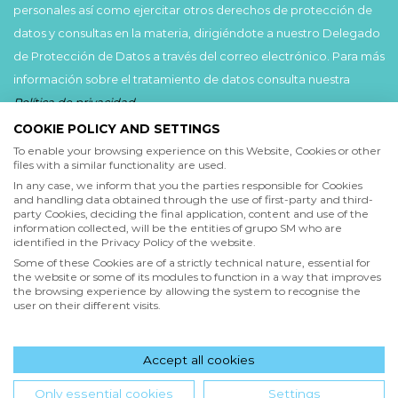
personales así como ejercitar otros derechos de protección de
datos y consultas en la materia, dirigiéndote a nuestro Delegado
de Protección de Datos a través del correo electrónico. Para más
información sobre el tratamiento de datos consulta nuestra
Política de privacidad
.
COOKIE POLICY AND SETTINGS
Acepto
To enable your browsing experience on this Website, Cookies or other
files with a similar functionality are used.
He leído y acepto las
Condiciones de uso
y la
In any case, we inform that you the parties responsible for Cookies
Política de privacidad
and handling data obtained through the use of first-party and third-
party Cookies, deciding the final application, content and use of the
information collected, will be the entities of grupo SM who are
Acepto
identified in the Privacy Policy of the website.
Deseo recibir comunicaciones comerciales de grupo SM
Some of these Cookies are of a strictly technical nature, essential for
the website or some of its modules to function in a way that improves
the browsing experience by allowing the system to recognise the
user on their different visits.
Enviar
Accept all cookies
Hola! ¿en qué podemos ayudarte?
Only essential cookies
Settings