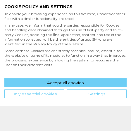
COOKIE POLICY AND SETTINGS
Acepto
To enable your browsing experience on this Website, Cookies or other
files with a similar functionality are used.
He leído y acepto las
Condiciones de uso
y la
In any case, we inform that you the parties responsible for Cookies
Política de privacidad
and handling data obtained through the use of first-party and third-
party Cookies, deciding the final application, content and use of the
information collected, will be the entities of grupo SM who are
Acepto
identified in the Privacy Policy of the website.
Deseo recibir comunicaciones comerciales de grupo SM
Some of these Cookies are of a strictly technical nature, essential for
the website or some of its modules to function in a way that improves
the browsing experience by allowing the system to recognise the
user on their different visits.
Enviar
Accept all cookies
Hola! ¿en qué podemos ayudarte?
Only essential cookies
Settings
INICIO
QUIENES SOMOS
POLÍTICA DE PRIVACIDAD
CONDICIONES DE USO
POLÍTICA DE COOKIES
SM de Ediciones S.A. de C.V. | PPC Editorial