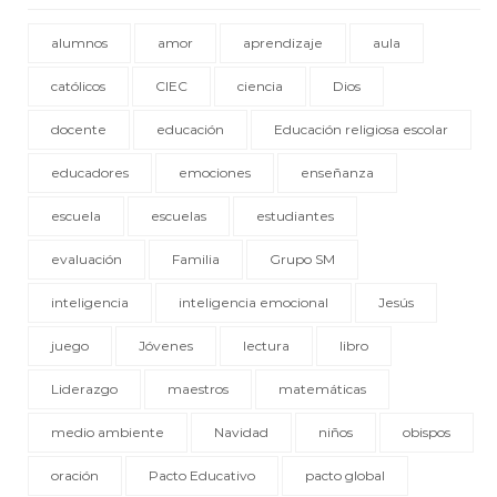
alumnos
amor
aprendizaje
aula
católicos
CIEC
ciencia
Dios
docente
educación
Educación religiosa escolar
educadores
emociones
enseñanza
escuela
escuelas
estudiantes
evaluación
Familia
Grupo SM
inteligencia
inteligencia emocional
Jesús
juego
Jóvenes
lectura
libro
Liderazgo
maestros
matemáticas
medio ambiente
Navidad
niños
obispos
oración
Pacto Educativo
pacto global