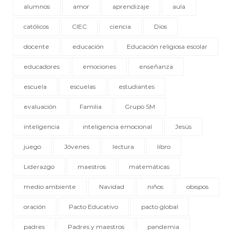
alumnos
amor
aprendizaje
aula
católicos
CIEC
ciencia
Dios
docente
educación
Educación religiosa escolar
educadores
emociones
enseñanza
escuela
escuelas
estudiantes
evaluación
Familia
Grupo SM
inteligencia
inteligencia emocional
Jesús
juego
Jóvenes
lectura
libro
Liderazgo
maestros
matemáticas
medio ambiente
Navidad
niños
obispos
oración
Pacto Educativo
pacto global
padres
Padres y maestros
pandemia