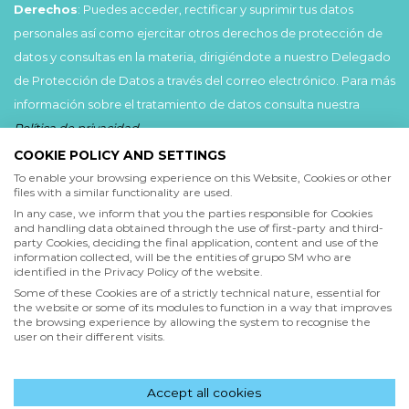
Derechos
: Puedes acceder, rectificar y suprimir tus datos
personales así como ejercitar otros derechos de protección de
datos y consultas en la materia, dirigiéndote a nuestro Delegado
de Protección de Datos a través del correo electrónico. Para más
información sobre el tratamiento de datos consulta nuestra
Política de privacidad
.
COOKIE POLICY AND SETTINGS
Acepto
To enable your browsing experience on this Website, Cookies or other
files with a similar functionality are used.
He leído y acepto las
Condiciones de uso
y la
In any case, we inform that you the parties responsible for Cookies
Política de privacidad
and handling data obtained through the use of first-party and third-
party Cookies, deciding the final application, content and use of the
information collected, will be the entities of grupo SM who are
Acepto
identified in the Privacy Policy of the website.
Deseo recibir comunicaciones comerciales de grupo SM
Some of these Cookies are of a strictly technical nature, essential for
the website or some of its modules to function in a way that improves
the browsing experience by allowing the system to recognise the
user on their different visits.
Enviar
Accept all cookies