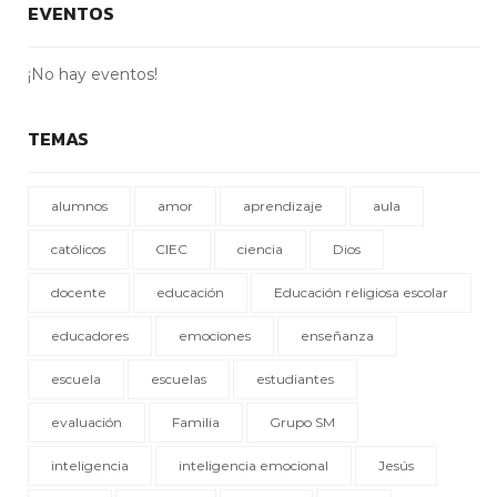
EVENTOS
¡No hay eventos!
TEMAS
alumnos
amor
aprendizaje
aula
católicos
CIEC
ciencia
Dios
docente
educación
Educación religiosa escolar
educadores
emociones
enseñanza
escuela
escuelas
estudiantes
evaluación
Familia
Grupo SM
inteligencia
inteligencia emocional
Jesús