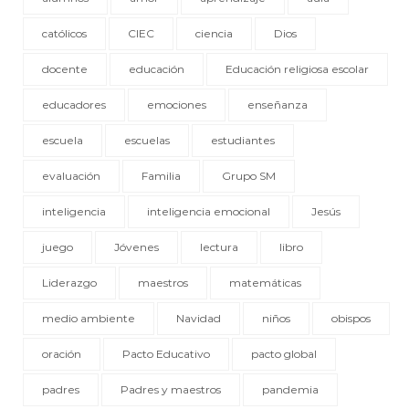
católicos
CIEC
ciencia
Dios
docente
educación
Educación religiosa escolar
educadores
emociones
enseñanza
escuela
escuelas
estudiantes
evaluación
Familia
Grupo SM
inteligencia
inteligencia emocional
Jesús
juego
Jóvenes
lectura
libro
Liderazgo
maestros
matemáticas
medio ambiente
Navidad
niños
obispos
oración
Pacto Educativo
pacto global
padres
Padres y maestros
pandemia