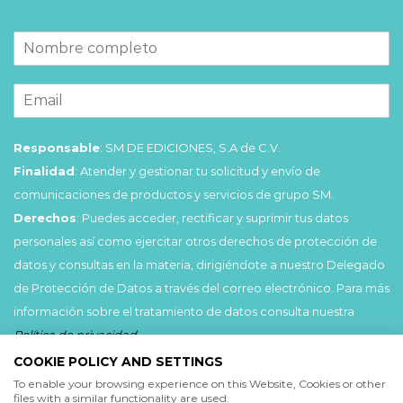
Responsable
: SM DE EDICIONES, S.A de C.V.
Finalidad
: Atender y gestionar tu solicitud y envío de
comunicaciones de productos y servicios de grupo SM.
Derechos
: Puedes acceder, rectificar y suprimir tus datos
personales así como ejercitar otros derechos de protección de
datos y consultas en la materia, dirigiéndote a nuestro Delegado
de Protección de Datos a través del correo electrónico. Para más
información sobre el tratamiento de datos consulta nuestra
Política de privacidad
.
COOKIE POLICY AND SETTINGS
Acepto
To enable your browsing experience on this Website, Cookies or other
files with a similar functionality are used.
He leído y acepto las
Condiciones de uso
y la