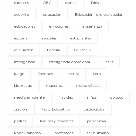
católicos
CIEC
ciencia
Dios
docente
educación
Educación religiosa escolar
educadores
emociones
enseñanza
escuela
escuelas
estudiantes
evaluación
Familia
Grupo SM
inteligencia
inteligencia emocional
Jesús
juego
Jóvenes
lectura
libro
Liderazgo
maestros
matemáticas
medio ambiente
Navidad
niños
obispos
oración
Pacto Educativo
pacto global
padres
Padres y maestros
pandemia
Papa Francisco
profesores
ser humano