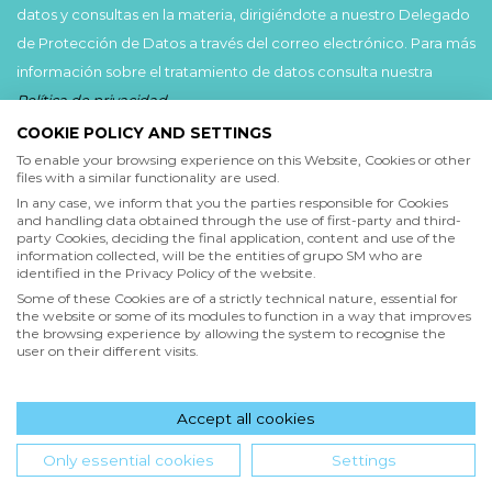
datos y consultas en la materia, dirigiéndote a nuestro Delegado
de Protección de Datos a través del correo electrónico. Para más
información sobre el tratamiento de datos consulta nuestra
Política de privacidad
.
COOKIE POLICY AND SETTINGS
Acepto
To enable your browsing experience on this Website, Cookies or other
files with a similar functionality are used.
He leído y acepto las
Condiciones de uso
y la
In any case, we inform that you the parties responsible for Cookies
Política de privacidad
and handling data obtained through the use of first-party and third-
party Cookies, deciding the final application, content and use of the
information collected, will be the entities of grupo SM who are
Acepto
identified in the Privacy Policy of the website.
Deseo recibir comunicaciones comerciales de grupo SM
Some of these Cookies are of a strictly technical nature, essential for
the website or some of its modules to function in a way that improves
the browsing experience by allowing the system to recognise the
user on their different visits.
Enviar
Accept all cookies
Hola! ¿en qué podemos ayudarte?
Only essential cookies
Settings
INICIO
QUIENES SOMOS
POLÍTICA DE PRIVACIDAD