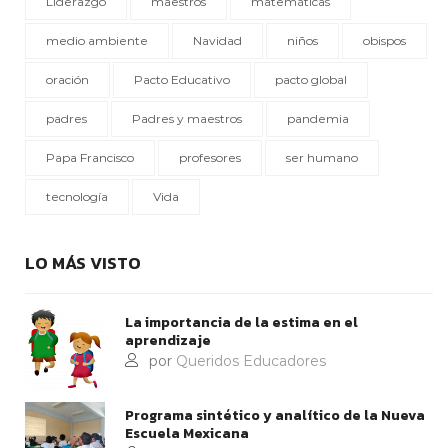
Liderazgo
maestros
matemáticas
medio ambiente
Navidad
niños
obispos
oración
Pacto Educativo
pacto global
padres
Padres y maestros
pandemia
Papa Francisco
profesores
ser humano
tecnología
Vida
LO MÁS VISTO
La importancia de la estima en el
aprendizaje
por
Queridos Educadores
Programa sintético y analítico de la Nueva
Escuela Mexicana