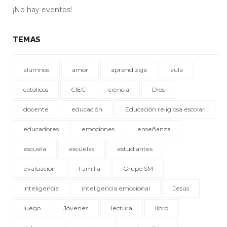
¡No hay eventos!
TEMAS
alumnos
amor
aprendizaje
aula
católicos
CIEC
ciencia
Dios
docente
educación
Educación religiosa escolar
educadores
emociones
enseñanza
escuela
escuelas
estudiantes
evaluación
Familia
Grupo SM
inteligencia
inteligencia emocional
Jesús
juego
Jóvenes
lectura
libro